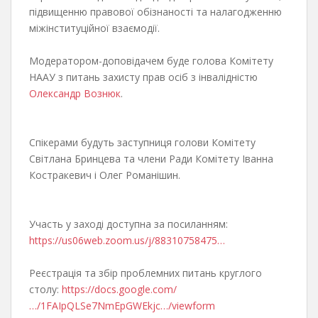
підвищенню правової обізнаності та налагодженню
міжінституційної взаємодії.
Модератором-доповідачем буде голова Комітету
НААУ з питань захисту прав осіб з інвалідністю
Олександр Вознюк
.
Спікерами будуть заступниця голови Комітету
Світлана Бринцева та члени Ради Комітету Іванна
Костракевич і Олег Романішин.
Участь у заході доступна за посиланням:
https://us06web.zoom.us/j/88310758475…
Реєстрація та збір проблемних питань круглого
столу:
https://docs.google.com/
…/1FAIpQLSe7NmEpGWEkjc…/viewform