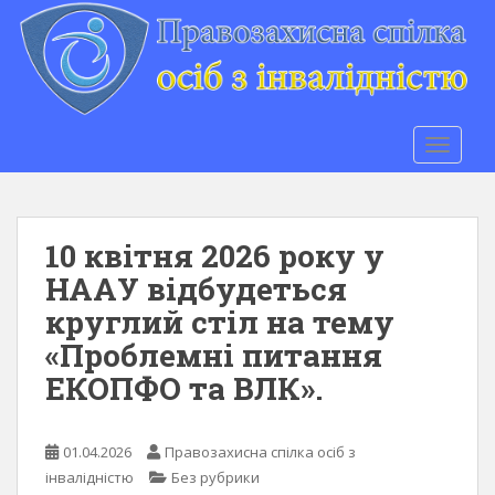
S
k
i
p
t
o
TOGGLE
m
a
i
n
10 квітня 2026 року у
c
НААУ відбудеться
o
круглий стіл на тему
n
t
«Проблемні питання
e
ЕКОПФО та ВЛК».
n
t
01.04.2026
Правозахисна спілка осіб з
інвалідністю
Без рубрики