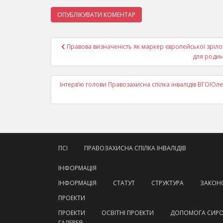
Навігація
Правова визначеність як маркер європейської зріло
записів
для родин 
Інтерв’ю голови Правозахисна спілка інвалідів ВГОІОл
ПСІ
ПРАВОЗАХИСНА СПІЛКА ІНВАЛІДІВ
ІНФОРМАЦІЯ
ІНФОРМАЦІЯ
СТАТУТ
СТРУКТУРА
ЗАКОНО
ПРОЕКТИ
ПРОЕКТИ
ОСВІТНІ ПРОЕКТИ
ДОПОМОГА СИР
ГАЛЕРЕЯ