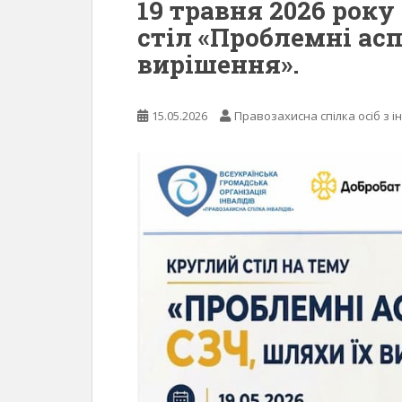
19 травня 2026 рок
стіл «Проблемні ас
вирішення».
15.05.2026
Правозахисна спілка осіб з і