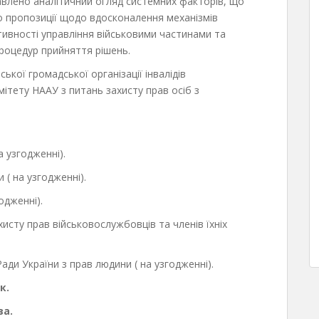
авлено аналітичний огляд системних факторів, що
 пропозиції щодо вдосконалення механізмів
ивності управління військовими частинами та
роцедур прийняття рішень.
ької громадської організації інвалідів
мітету НААУ з питань захисту прав осіб з
 узгодженні).
( на узгодженні).
одженні).
сту прав військовослужбовців та членів їхніх
и України з прав людини ( на узгодженні).
к.
ва.