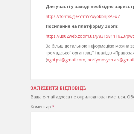
Для участі у заході необхідно зареєс
https://forms.gle/YrmYYuyobbnj8AEu7
Посилання на платформу
Zoom
:
https://us02web.zoom.us/j/83158111623
За більш детальною інформацією можна зв
громадської організації інвалідів «Правозах
(
vgoi.psi@gmail.com
,
porfymovych.a.s@gmai
ЗАЛИШИТИ ВІДПОВІДЬ
Ваша e-mail адреса не оприлюднюватиметься.
Обо
Коментар
*