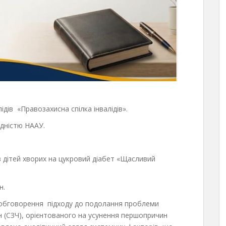
ідів «Правозахисна спілка інвалідів».
ідністю НААУ.
в дітей хворих на цукровий діабет «Щасливий
н.
 обговорення підходу до подолання проблеми
н (СЗЧ), орієнтованого на усунення першопричин