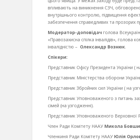
цього явища. У межах заходу буде предст
впливають на виникнення СЗЧ, обговорено
внутрішнього контролю, підвищення ефект
забезпечення справедливих та прозорих п
Модератор-доповідач
голова Всеукраїнс
«Правозахисна спілка інвалідів», голова ко
інвалідністю –
Олександр Вознюк
.
Спікери:
Представник Офісу Президента України ( на
Представник Міністерства оборони України 
Представник Збройних сил України ( на узг
Представник Уповноваженого з питань захи
сімей (на узгодженні).
Представник Уповноваженого Верховної Рад
Член Ради Комітету НААУ
Микола Бовши
Членкиня Ради Комітету НААУ
Юлія Орло