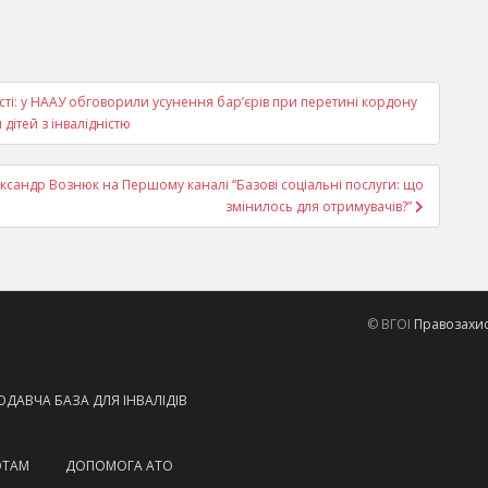
сті: у НААУ обговорили усунення бар’єрів при перетині кордону
дітей з інвалідністю
ександр Вознюк на Першому каналі “Базові соціальні послуги: що
змінилось для отримувачів?”
© ВГОІ
Правозахисн
ДАВЧА БАЗА ДЛЯ ІНВАЛІДІВ
ОТАМ
ДОПОМОГА АТО