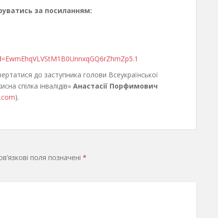
труватись
за
посиланням:
?pwd=EwmEhqVLVStM1B0UnnxqGQ6rZhmZp5.1
ертатися до заступника голови Всеукраїнської
исна спілка інвалідів»
Анастасії Порфимович
l.com
).
в’язкові поля позначені
*