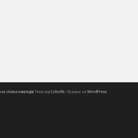
а спілка інвалідів
Тема від
Colorlib
. Працює на
WordPress