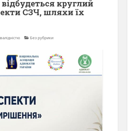
у відбудеться круглий
пекти СЗЧ, шляхи їх
нвалідністю
Без рубрики