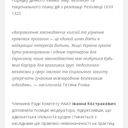
Порядку денного «Жінки. Мир. Безпека» та
Національного плану дій з реалізації Резолюції ООН
1325.
«Виправлення законодавчих колізій та усунення
правових прогалин — це єдиний шлях діяти в
найкращих інтересах дитини. Якщо Україна прагне
бути рівноправним і гідним партнером для
Євросоюзу, наше законодавство має позбутися будь-
яких бар’єрів для вразливих груп. Недосконалі
механізми у сфері інклюзії та соціального захисту
суперечать сучасним міжнародним безпековим
підходам»
, — наголосила Тетяна Роєва.
Членкиня Ради Комітету НААУ
Іванна Костракевич
доповнила позицію модератора, підкресливши, що
адвокатська спільнота щодня стикається з
наслідками цієї правової невизначеності на практиці.