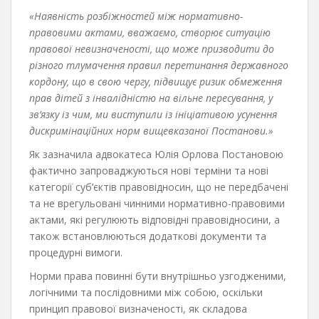
«Наявність розбіжностей між нормативно-
правовими актами, вважаємо, створює ситуацію
правової невизначеності, що може призводити до
різного тлумачення правил перетинання державного
кордону, що в свою чергу, підвищує ризик обмеження
прав дітей з інвалідністю на вільне пересування, у
зв’язку із чим, ми виступили із ініціативою усунення
дискримінаційних норм вищевказаної Постанови.»
Як зазначила адвокатеса Юлія Орлова Постановою
фактично запроваджуються нові терміни та нові
категорії суб’єктів правовідносин, що не передбачені
та не врегульовані чинними нормативно-правовими
актами, які регулюють відповідні правовідносини, а
також встановлюються додаткові документи та
процедурні вимоги.
Норми права повинні бути внутрішньо узгодженими,
логічними та послідовними між собою, оскільки
принцип правової визначеності, як складова