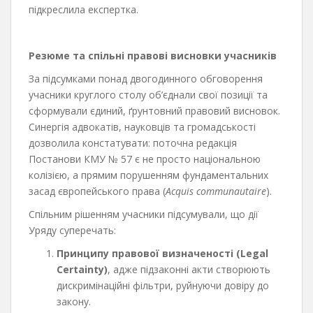
підкреслила експертка.
Резюме та спільні правові висновки учасників
За підсумками понад двогодинного обговорення
учасники круглого столу об’єднали свої позиції та
сформували єдиний, ґрунтовний правовий висновок.
Синергія адвокатів, науковців та громадськості
дозволила констатувати: поточна редакція
Постанови КМУ № 57 є не просто національною
колізією, а прямим порушенням фундаментальних
засад європейського права (
Acquis communautaire
).
Спільним рішенням учасники підсумували, що дії
Уряду суперечать:
Принципу правової визначеності (Legal
Certainty)
, адже підзаконні акти створюють
дискримінаційні фільтри, руйнуючи довіру до
закону.