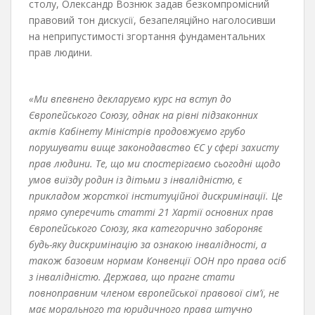
столу, Олександр Вознюк задав безкомпромісний
правовий тон дискусії, безапеляційно наголосивши
на неприпустимості згортання фундаментальних
прав людини.
«Ми впевнено декларуємо курс на вступ до
Європейського Союзу, однак на рівні підзаконних
актів Кабінету Міністрів продовжуємо грубо
порушувати вище законодавство ЄС у сфері захисту
прав людини. Те, що ми спостерігаємо сьогодні щодо
умов виїзду родин із дітьми з інвалідністю, є
прикладом жорсткої інституційної дискримінації. Це
прямо суперечить статті 21 Хартії основних прав
Європейського Союзу, яка категорично забороняє
будь-яку дискримінацію за ознакою інвалідності, а
також базовим нормам Конвенції ООН про права осіб
з інвалідністю. Держава, що прагне стати
повноправним членом європейської правової сім’ї, не
має морального та юридичного права штучно