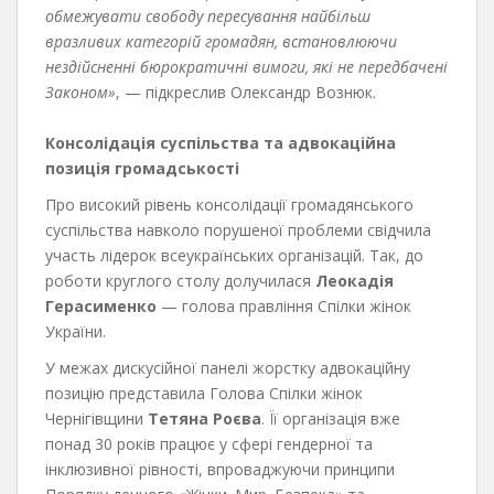
обмежувати свободу пересування найбільш
вразливих категорій громадян, встановлюючи
нездійсненні бюрократичні вимоги, які не передбачені
Законом»
, — підкреслив Олександр Вознюк.
Консолідація суспільства та адвокаційна
позиція громадськості
Про високий рівень консолідації громадянського
суспільства навколо порушеної проблеми свідчила
участь лідерок всеукраїнських організацій. Так, до
роботи круглого столу долучилася
Леокадія
Герасименко
— голова правління Спілки жінок
України.
У межах дискусійної панелі жорстку адвокаційну
позицію представила Голова Спілки жінок
Чернігівщини
Тетяна Роєва
. Її організація вже
понад 30 років працює у сфері гендерної та
інклюзивної рівності, впроваджуючи принципи