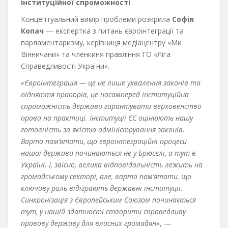
інституційної спроможності
Концептуальний вимір проблеми розкрила
Софія
Копач
— експертка з питань євроінтеграції та
парламентаризму, керівниця медіацентру «Ми
Вінничани» та членкиня правління ГО «Ліга
Справедливості України».
«Євроінтеграція — це не лише ухвалення законів та
підняття прапорів, це насамперед інституційна
спроможність держави гарантувати верховенство
права на практиці. Інституції ЄС оцінюють нашу
готовність за якістю адміністрування законів.
Варто пам’ятати, що євроінтеграційні процеси
нашої держави починаються не у Брюселі, а тут в
Україні. І, звісно, велика відповідальність лежить на
громадському секторі, але, варто пам’ятати, що
ключову роль відіграють державні інституції.
Синхронізація з Європейським Союзом починається
тут, у нашій здатності створити справедливу
правову державу для власних громадян»
, —