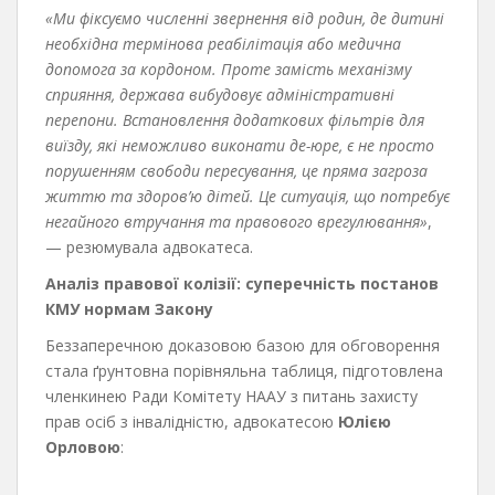
«Ми фіксуємо численні звернення від родин, де дитині
необхідна термінова реабілітація або медична
допомога за кордоном. Проте замість механізму
сприяння, держава вибудовує адміністративні
перепони. Встановлення додаткових фільтрів для
виїзду, які неможливо виконати де-юре, є не просто
порушенням свободи пересування, це пряма загроза
життю та здоров’ю дітей. Це ситуація, що потребує
негайного втручання та правового врегулювання»
,
— резюмувала адвокатеса.
Аналіз правової колізії: суперечність постанов
КМУ нормам Закону
Беззаперечною доказовою базою для обговорення
стала ґрунтовна порівняльна таблиця, підготовлена
членкинею Ради Комітету НААУ з питань захисту
прав осіб з інвалідністю, адвокатесою
Юлією
Орловою
: