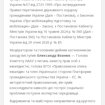
України №57 від 27.01.1995 «Про затвердження
Правил перетинання державного кордону
громадянами України (Далі – Постанова), з Законом
України «Про мобілізаційну підготовку та
мобілізацію» (Далі – Закон), з Постановою Кабінету
Міністрів України від 16 травня 2024 р. № 560 (Далі –
Постанова 560) та Постановою Кабінету Міністрів
України від 29 січня 2020 р. № 85.
Модератором та головним ідейним натхненником
заходу виступив
Олександр Вознюк
— Голова
Комітету НААУ з питань захисту прав осіб з
інвалідністю, голова ВГОІ «Правозахисна спілка
інвалідів» та член Української сторони Платформи
громадянського суспільства Україна – ЄС. Як
авторитетний правозахисник, він зумів
консолідувати навколо цієї гострої соціальної
проблеми потужне експертне середовище.
Відкриваючи та майстерно направляючи хід круглого