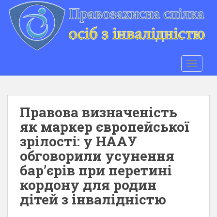
S
k
i
p
t
o
TOGGLE
m
a
i
n
Правова визначеність
c
як маркер європейської
o
зрілості: у НААУ
n
t
обговорили усунення
e
бар’єрів при перетині
n
кордону для родин
t
дітей з інвалідністю