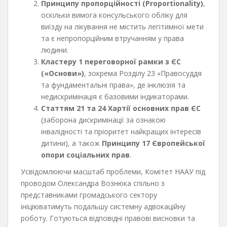
Принципу пропорційності (Proportionality)
,
оскільки вимога консульського обліку для
виїзду на лікування не містить легітимної мети
та є непропорційним втручанням у права
людини.
Кластеру 1 переговорної рамки з ЄС
(«Основи»)
, зокрема Розділу 23 «Правосуддя
та фундаментальні права», де інклюзія та
недискримінація є базовими індикаторами.
Статтям 21 та 24 Хартії основних прав ЄС
(заборона дискримінації за ознакою
інвалідності та пріоритет найкращих інтересів
дитини), а також
Принципу 17 Європейської
опори соціальних прав
.
Усвідомлюючи масштаб проблеми, Комітет НААУ під
проводом Олександра Вознюка спільно з
представниками громадського сектору
ініціюватимуть подальшу системну адвокаційну
роботу. Готуються відповідні правові висновки та