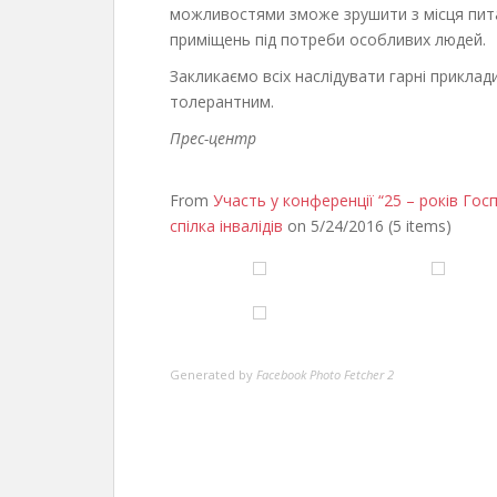
можливостями зможе зрушити з місця пит
приміщень під потреби особливих людей.
Закликаємо всіх наслідувати гарні прикла
толерантним.
Прес-центр
From
Участь у конференції “25 – років Го
спілка інвалідів
on 5/24/2016 (5 items)
Generated by
Facebook Photo Fetcher 2