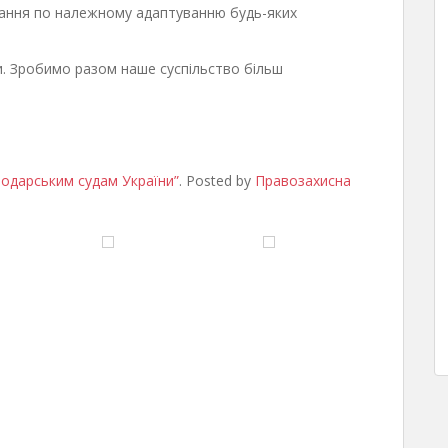
ання по належному адаптуванню будь-яких
ди. Зробимо разом наше суспільство більш
сподарським судам України”
. Posted by
Правозахисна