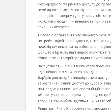
безбар’єрного та рівного доступу до пра
необхідності вжиття заходів по належном
інвалідністю, звернув увагу присутніх гос
особливих людей, які виникають при їх зве
законних інтересів.
Головою організації було звернуто особли
потреби людей з інвалідністю, оскільки на 
необхідним вимогам по забезпеченню рівно
шрифтом Брайля, відповідної розмітки в п
тощо) всіх категорій громадян є вкрай ма
Заслуговують на виняткову увагу прагненн
здійсненню всіх можливих заходів по нал
бар’єрів для людей з інвалідністю в доступ
забезпечити рівний доступ до судової влад
прикладом є Львівський апеляційний господа
облаштував власне приміщення під потре
змогу таким особам зручніше почувати себе
Лише постійне обговорення на різноманіт