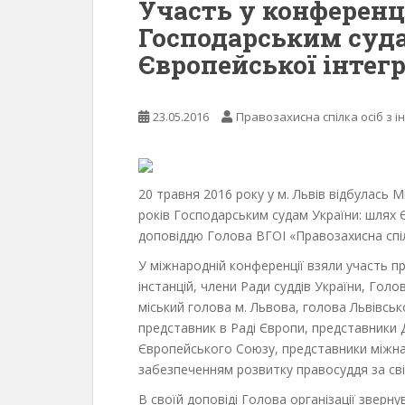
Участь у конференці
Господарським суд
Європейської інтегр
23.05.2016
Правозахисна спілка осіб з і
20 травня 2016 року у м. Львів відбулась
років Господарським судам України: шлях Єв
доповіддю Голова ВГОІ «Правозахисна спіл
У міжнародній конференції взяли участь пр
інстанцій, члени Ради суддів України, Голо
міський голова м. Львова, голова Львівськ
представник в Раді Європи, представники Де
Європейського Союзу, представники міжнаро
забезпеченням розвитку правосуддя за сві
В своїй доповіді Голова організації зверну