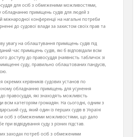
восуддя для осіб з обмеженими можливостями,
у обладнанню приміщень судів для людей з
тей міжнародної конференції на нагальні потреби
рненні до судової влади за захистом своїх прав та
ву увагу на облаштування приміщень судів під
даний час приміщень судів, які б відповідали всім
го доступу до правосуддя (наявність табличок зі
риміщенні суду, правильно облаштованих пандусів,
лою.
я окремих керівників судових установ по
ежному обладнанню приміщень для усунення
і до правосуддя, які знаходять можливість
и всім категоріям громадян. На сьогодні, одним з
рський суд, який один із перших судів в Україні
би осіб з обмеженими можливостями, що дало
 при відвідування суду з різних підстав.
них заходах потреб осіб з обмеженими