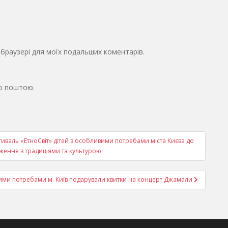
у браузері для моїх подальших коментарів.
ю поштою.
валь «ЕтноСвіт» дітей з особливими потребами міста Києва до
ення з традиціями та культурою
ими потребами м. Київ подарували квитки на концерт Джамали