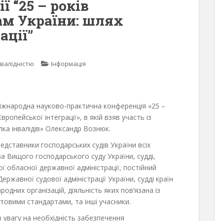
ї “25 – років
ам України: шлях
ації”
нвалідністю
Інформація
 Міжнародна науково-практична конференція «25 –
ропейської інтеграції», в якій взяв участь із
ка інвалідів» Олександр Вознюк.
едставники господарських судів України всіх
ва Вищого господарського суду України, судді,
ої обласної державної адміністрації, постійний
ржавної судової адміністрації України, судді країн
дних організацій, діяльність яких пов’язана із
товими стандартами, та інші учасники.
в увагу на необхідність забезпечення