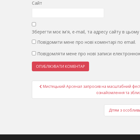
Сайт
Зберегти моє ім'я, e-mail, та адресу сайту в цьом
Повідомити мене про нові коментарі по email.
Повідомляти мене про нові записи електронно
Навігація
Мистецький Арсенал запросив на масштабний фести
записів
ознайомлення та зближ
Дітям з особлив