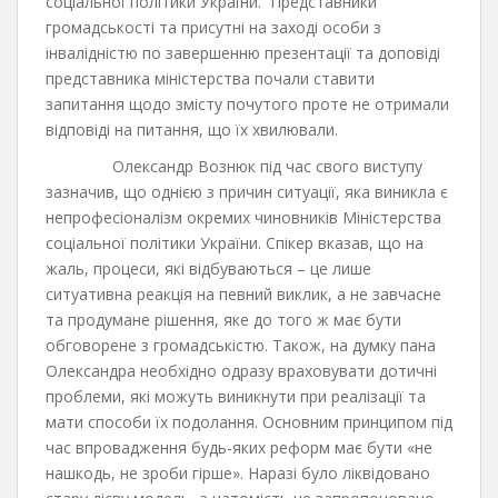
соціальної політики України. Представники
громадськості та присутні на заході особи з
інвалідністю по завершенню презентації та доповіді
представника міністерства почали ставити
запитання щодо змісту почутого проте не отримали
відповіді на питання, що їх хвилювали.
Олександр Вознюк під час свого виступу
зазначив, що однією з причин ситуації, яка виникла є
непрофесіоналізм окремих чиновників Міністерства
соціальної політики України. Спікер вказав, що на
жаль, процеси, які відбуваються – це лише
ситуативна реакція на певний виклик, а не завчасне
та продумане рішення, яке до того ж має бути
обговорене з громадськістю. Також, на думку пана
Олександра необхідно одразу враховувати дотичні
проблеми, які можуть виникнути при реалізації та
мати способи їх подолання. Основним принципом під
час впровадження будь-яких реформ має бути «не
нашкодь, не зроби гірше». Наразі було ліквідовано