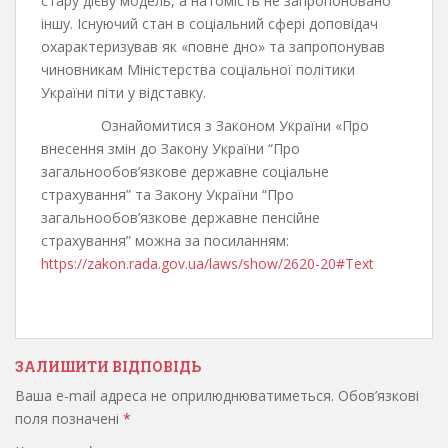
стару дієву модель, а натомість не запропоновано
іншу. Існуючий стан в соціальний сфері доповідач
охарактеризував як «повне дно» та запропонував
чиновникам Міністерства соціальної політики
України піти у відставку.
Ознайомитися з Законом України «Про
внесення змін до Закону України “Про
загальнообов’язкове державне соціальне
страхування” та Закону України “Про
загальнообов’язкове державне пенсійне
страхування” можна за посиланням:
https://zakon.rada.gov.ua/laws/show/2620-20#Text
ЗАЛИШИТИ ВІДПОВІДЬ
Ваша e-mail адреса не оприлюднюватиметься.
Обов’язкові
поля позначені
*