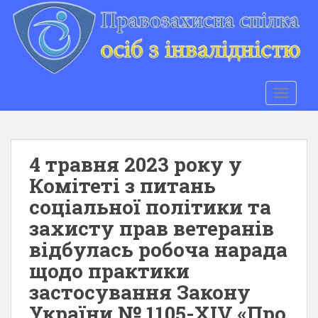
S
k
i
p
t
o
TOGGLE
m
a
i
n
4 травня 2023 року у
c
Комітеті з питань
o
соціальної політики та
n
t
захисту прав ветеранів
e
відбулась робоча нарада
n
щодо практики
t
застосування Закону
України № 1105-XIV «Про