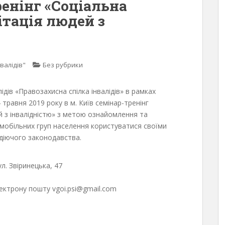
ренінг «Соціальна
ітація людей з
валідів"
Без рубрики
ідів «Правозахисна спілка інвалідів» в рамках
 травня 2019 року в м. Київ семінар-тренінг
й з інвалідністю» з метою ознайомлення та
ломобільних груп населення користуватися своїми
 діючого законодавства.
ул. Звіринецька, 47
лектрону пошту vgoi.psi@gmail.com