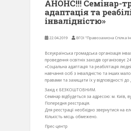
АНОНС!!! Семінар-т
адаптація та реабіл
інвалідністю»
22.04.2019
ВГОІ "Правозахисна Спілка Ін
Всеукраїнська громадська організація інвал
проведення освітніх заходів організовує 24
«Соціальна адаптація та реабілітація люде
навчання осіб з інвалідністю та інших ма
правами та захищати їх у відповідності до
Захід є БЕЗКОШТОВНИМ.
Семінар відбудеться за адресою: м. Київ, в
Попередня реєстрація.
Для реєстрації необхідно звернутися на е
Кількість місць обмежено.
Прес-центр