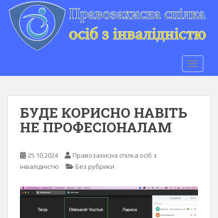
S
k
i
p
t
o
TOGGLE
m
a
i
n
БУДЕ КОРИСНО НАВІТЬ
c
НЕ ПРОФЕСІОНАЛАМ
o
n
t
25.10.2024
Правозахисна спілка осіб з
e
інвалідністю
Без рубрики
n
t