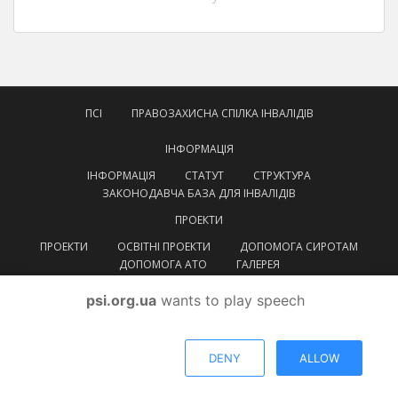
ПСІ
ПРАВОЗАХИСНА СПІЛКА ІНВАЛІДІВ
ІНФОРМАЦІЯ
ІНФОРМАЦІЯ
СТАТУТ
СТРУКТУРА
ЗАКОНОДАВЧА БАЗА ДЛЯ ІНВАЛІДІВ
ПРОЕКТИ
ПРОЕКТИ
ОСВІТНІ ПРОЕКТИ
ДОПОМОГА СИРОТАМ
ДОПОМОГА АТО
ГАЛЕРЕЯ
КОНТАКТИ
psi.org.ua
wants to play speech
УКРАЇНСЬКА
УКРАЇНСЬКА
ENGLISH
DENY
ALLOW
© ВГОІ
Правозахисна спілка інвалідів
Тема від
Colorlib
. Працює на
WordPress