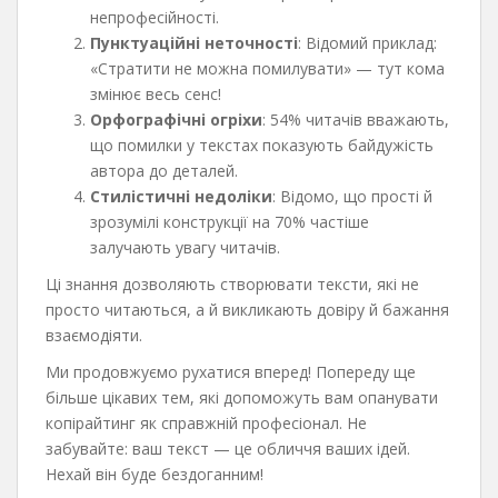
непрофесійності.
Пунктуаційні неточності
: Відомий приклад:
«Стратити не можна помилувати» — тут кома
змінює весь сенс!
Орфографічні огріхи
: 54% читачів вважають,
що помилки у текстах показують байдужість
автора до деталей.
Стилістичні недоліки
: Відомо, що прості й
зрозумілі конструкції на 70% частіше
залучають увагу читачів.
Ці знання дозволяють створювати тексти, які не
просто читаються, а й викликають довіру й бажання
взаємодіяти.
Ми продовжуємо рухатися вперед! Попереду ще
більше цікавих тем, які допоможуть вам опанувати
копірайтинг як справжній професіонал. Не
забувайте: ваш текст — це обличчя ваших ідей.
Нехай він буде бездоганним!