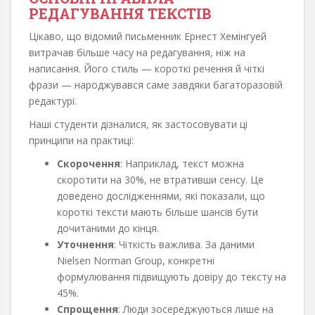
РЕДАГУВАННЯ ТЕКСТІВ
Цікаво, що відомий письменник Ернест Хемінгуей
витрачав більше часу на редагування, ніж на
написання. Його стиль — короткі речення й чіткі
фрази — народжувався саме завдяки багаторазовій
редактурі.
Наші студенти дізналися, як застосовувати ці
принципи на практиці:
Скорочення
: Наприклад, текст можна
скоротити на 30%, не втративши сенсу. Це
доведено дослідженнями, які показали, що
короткі тексти мають більше шансів бути
дочитаними до кінця.
Уточнення
: Чіткість важлива. За даними
Nielsen Norman Group, конкретні
формулювання підвищують довіру до тексту на
45%.
Спрощення
: Люди зосереджуються лише на