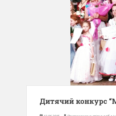
Дитячий конкурс “М
12.06.2015
Правозахисна спілка осіб з і