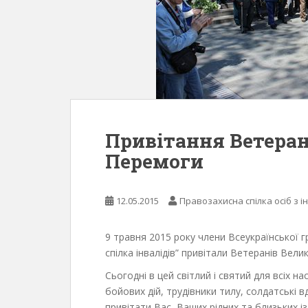
Привітання Ветеран
Перемоги
12.05.2015
Правозахисна спілка осіб з і
9 травня 2015 року члени Всеукраїнської гр
спілка інвалідів” привітали Ветеранів Вели
Сьогодні в цей світлий і святий для всіх н
бойових дій, трудівники тилу, солдатські в
привітати Вас, Ваших рідних та близьких 