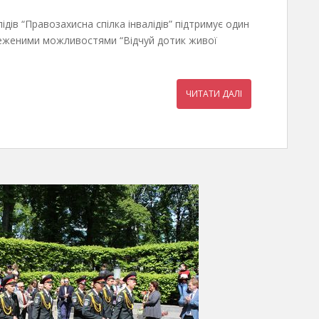
ідів “Правозахисна спілка інвалідів” підтримує один
бмеженими можливостями “Відчуй дотик живої
ЧИТАТИ ДАЛІ