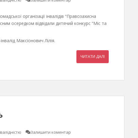
омадської організації інвалідів “Правозахисна
ласним осередком відвідали дитячий конкурс “Міс та
нвалід Максіонович Лілія.
ЧИТАТИ ДАЛІ
ь
нвалідністю
Залишити коментар