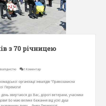
ів з 70 річницею
нвалідністю
1 Коментар
омадської організації інвалідів “Правозахисна
кої Перемоги!
ас день звертаюся до Вас, дорогі ветерани, учасники
дови! Бо маю велике бажання від усієї душі
із знаменним днем – Днем Перемоги!