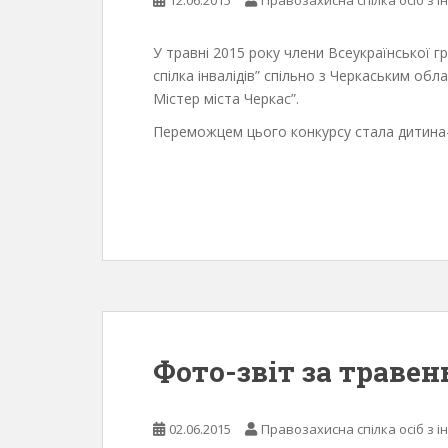
У травні 2015 року члени Всеукраїнської гр
спілка інвалідів” спільно з Черкаським об
Містер міста Черкас”.
Переможцем цього конкурсу стала дитина-і
Фото-звіт за травен
02.06.2015
Правозахисна спілка осіб з і