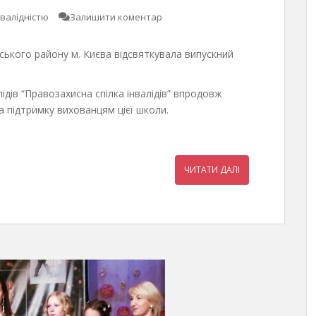
нвалідністю
Залишити коментар
ького району м. Києва відсвяткувала випускний
ідів “Правозахисна спілка інвалідів” впродовж
а підтримку вихованцям цієї школи.
ЧИТАТИ ДАЛІ