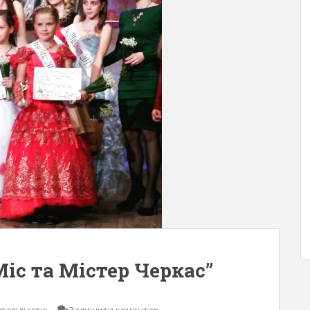
іс та Містер Черкас”
нвалідністю
Залишити коментар