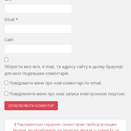
Email
*
Сайт
Зберегти моє ім'я, e-mail, та адресу сайту в цьому браузері
для моїх подальших коментарів.
Повідомити мене про нові коментарі по email.
Повідомляти мене про нові записи електронною поштою.
Навігація
Парламентські слухання «Захист прав і свобод громадян
записів
України, які перебувають на території держав — членів ЄС та