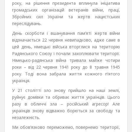
року, на рішення президента вплинула ініціатива
громадських організацій ветеранів війни, праці,
Збройних сил України та жертв нацистських
переслідувань.
День скорботи і вшанування пам’яті жертв війни
відзначається 22 червня невипадково, адже саме в
цей день, німецькі війська вторглися на територію
Радянського Союзу і почали захоплювати території.
Німецько-радянська війна тривала майже чотири
роки – від 22 червня 1941 року до 8 травня 1945
року. Тоді вона забрала життя кожного п’ятого
українця.
У 21 столітті зло знову прийшло на наші землі,
руйнує домівки та обриває життя українців. Цього
разу в обличчі зла – російський агресор! Але
українців знову відважно борються за свободу та
незалежність.
Ми обов’язково переможемо, повернемо території,