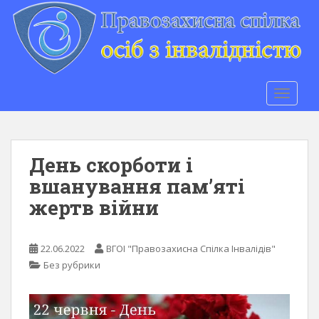
S
k
i
p
t
o
TOGGLE
m
a
i
n
День скорботи і
c
вшанування пам’яті
o
жертв війни
n
t
e
22.06.2022
ВГОІ "Правозахисна Спілка Інвалідів"
n
Без рубрики
t