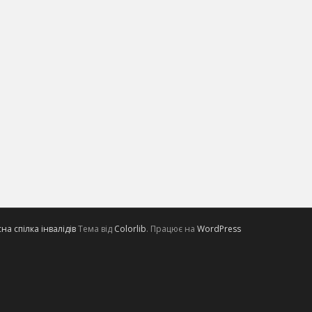
а спілка інвалідів
Тема від
Colorlib
. Працює на
WordPress