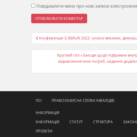
Повідомляти мене про нові записи електронно
Навігація
Конференція Q BERLIN 2022: сучасні виклики, демокра
записів
Круглий стіл «Заходи щодо підтримки внут
задоволення їхніх потреб, надання додатк
ПСІ
ПРАВОЗАХИСНА СПІЛКА ІНВАЛІДІВ
ІНФОРМАЦІЯ
ІНФОРМАЦІЯ
СТАТУТ
СТРУКТУРА
ЗАКОНО
ПРОЕКТИ