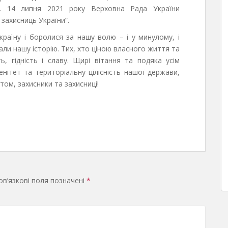
ї. 14 липня 2021 року Верховна Рада України
 захисниць України”.
країну і боролися за нашу волю – і у минулому, і
сали нашу історію. Тих, хто ціною власного життя та
, гідність і славу. Щирі вітання та подяка усім
нітет та територіальну цілісність нашої держави,
том, захисники та захисниці!
в’язкові поля позначені
*