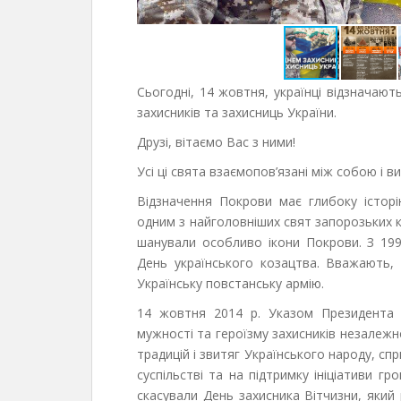
Сьогодні, 14 жовтня, українці відзначают
захисників та захисниць України.
Друзі, вітаємо Вас з ними!
Усі ці свята взаємопов’язані між собою і в
Відзначення Покрови має глибоку історі
одним з найголовніших свят запорозьких к
шанували особливо ікони Покрови. З 199
День українського козацтва. Вважають,
Українську повстанську армію.
14 жовтня 2014 р. Указом Президента
мужності та героїзму захисників незалежно
традицій і звитяг Українського народу, с
суспільстві та на підтримку ініціативи г
скасували День захисника Вітчизни, який 