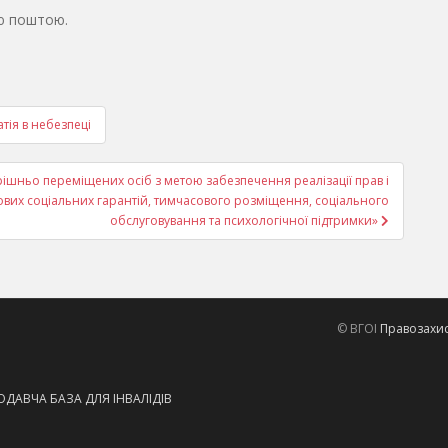
ю поштою.
тія в небезпеці
рішньо переміщених осіб з метою забезпечення реалізації прав і
ових соціальних гарантій, тимчасового розміщення, соціального
обслуговування та психологічної підтримки»
© ВГОІ
Правозахисн
ДАВЧА БАЗА ДЛЯ ІНВАЛІДІВ