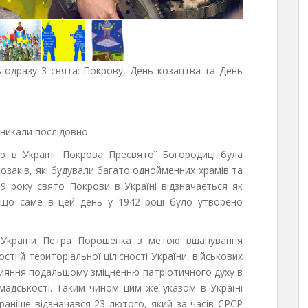
ь одразу 3 свята: Покрову, День козацтва та День
иникали послідовно.
ю в Україні. Покрова Пресвятої Богородиці була
озаків, які будували багато однойменних храмів та
9 року свято Покрови в Україні відзначається як
 що саме в цей день у 1942 році було утворено
 України Петра Порошенка з метою вшанування
сті й територіальної цілісності України, військових
прияння подальшому зміцненню патріотичного духу в
ромадськості. Таким чином цим же указом в Україні
раніше відзначався 23 лютого, який за часів СРСР