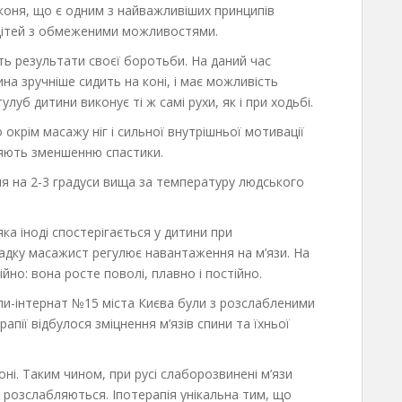
коня, що є одним з найважливіших принципів
ї дітей з обмеженими можливостями.
ть результати своєї боротьби. На даний час
ина зручніше сидить на коні, і має можливість
улуб дитини виконує ті ж самі рухи, як і при ходьбі.
 окрім масажу ніг і сильної внутрішньої мотивації
рияють зменшенню спастики.
ня на 2-3 градуси вища за температуру людського
 яка іноді спостерігається у дитини при
падку масажист регулює навантаження на м’язи. На
но: вона росте поволі, плавно і постійно.
оли-інтернат №15 міста Києва були з розслабленими
апії відбулося зміцнення м’язів спини та їхньої
коні. Таким чином, при русі слаборозвинені м’язи
– розслабляються. Іпотерапія унікальна тим, що