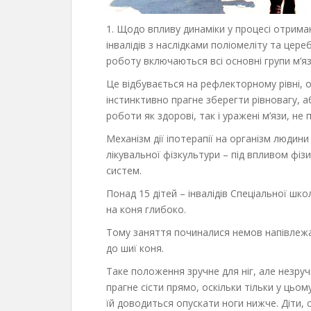
1. Щодо впливу динаміки у процесі отрима
інвалідів з наслідками поліомеліту та цере
роботу включаються всі основні групи м’язі
Це відбувається на рефлекторному рівні, 
інстинктивно прагне зберегти рівновагу, 
роботи як здорові, так і уражені м’язи, не
Механізм дії іпотерапії на організм людин
лікувальної фізкультури – під впливом фі
систем.
Понад 15 дітей – інвалідів Спеціальної шко
на коня глибоко.
Тому заняття починалися немов напівлежа
до шиї коня.
Таке положення зручне для ніг, але незру
прагне сісти прямо, оскільки тільки у цьо
їй доводиться опускати ноги нижче. Діти,