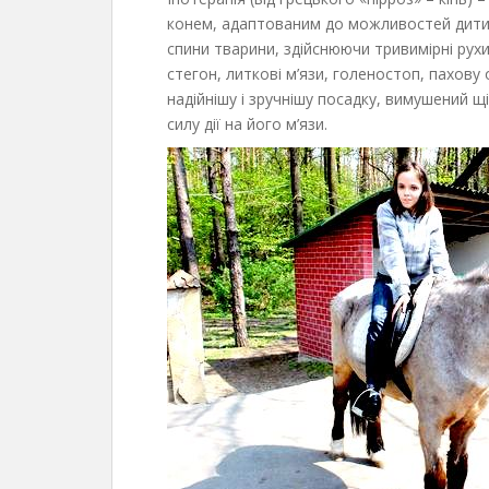
конем, адаптованим до можливостей дитини у
спини тварини, здійснюючи тривимірні рух
стегон, литкові м’язи, голеностоп, пахову
надійнішу і зручнішу посадку, вимушений щ
силу дії на його м’язи.