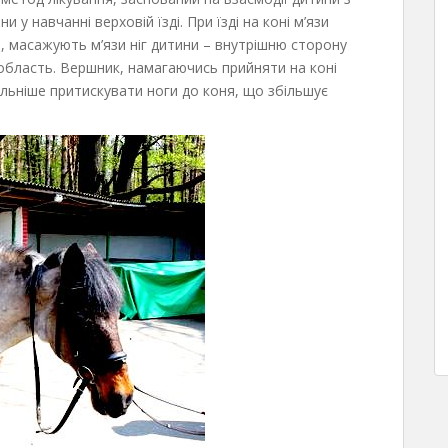
 навчанні верховій їзді. При їзді на коні м’язи
и, масажують м’язи ніг дитини – внутрішню сторону
 область. Вершник, намагаючись прийняти на коні
ільніше притискувати ноги до коня, що збільшує