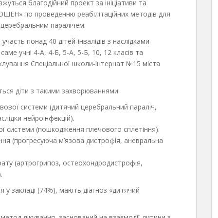
жуться благодійний проект за ініціативи та
РОШЕН» по проведенню реабілітаційних методів для
та церебральним паралічем.
часть понад 40 дітей-інвалідів з наслідками
ме учні 4-А, 4-Б, 5-А, 5-Б, 10, 12 класів та
іклування Спеціальної школи-інтернат №15 міста
ються діти з такими захворюваннями:
вової системи (дитячий церебральний параліч,
слідки нейроінфекцій).
ї системи (пошкодження плечового сплетіння).
ння (прогресуюча м’язова дистрофія, аневральна
ату (артрогрипоз, остеохондродистрофія,
.
я у закладі (74%), мають діагноз «дитячий
 – метод лікування, заснований на взаємодії дитини з