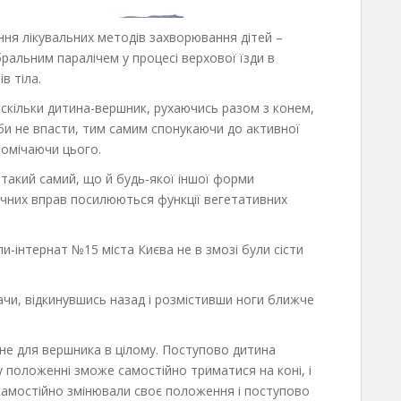
ння лікувальних методів захворювання дітей –
бральним паралічем у процесі верхової їзди в
в тіла.
оскільки дитина-вершник, рухаючись разом з конем,
аби не впасти, тим самим спонукаючи до активної
 помічаючи цього.
и такий самий, що й будь-якої іншої форми
зичних вправ посилюються функції вегетативних
ли-інтернат №15 міста Києва не в змозі були сісти
чи, відкинувшись назад і розмістивши ноги ближче
чне для вершника в цілому. Поступово дитина
му положенні зможе самостійно триматися на коні, і
 самостійно змінювали своє положення і поступово