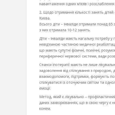
навантаження одних м’язів і розслаблення
2. Щодо отримання кількості занять дітей 
Києва.
Всього діти – інваліди отримали понад 65
з них отримала 10-12 занять.
Діти – інваліди мають нагальну потребу у п
невід’ємною частиною медичної реабілітац
що мають супутні фізичні, психічні, розум
периферичної нервової системи, вади розв
Сеанси іпотерапії мають не лише лікуваль
задоволення від спілкування з природою,
взаємодопомоги, підтримки, формують поз
спілкуватися із оточуючим світом та одно
емоції.
Метод, який є лікувально – профілактичний
даних захворюваннях, що в свою чергу є н
конем.