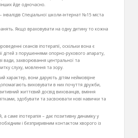
 інших йде одночасно.
– інвалідів Спеціальної школи-інтернат №15 міста
 занять. Якщо враховувати на одну дитину то кожна
роведенні сеансів іпотерапії, оскільки вона є
ії дітей з порушеннями опорно-рухового апарату,
ові вади, захворювання центральної та
итку слуху, мовлення та зору.
ний характер, вони дарують дітям неймовірне
 допомагають виховувати в них почуття дружби,
итивний життєвий досвід вихованців, вміння
літками, здобувати та засвоювати нові навички та
, а саме іпотерапія – дає позитивну динаміку у
еобхідним і безприривним контактом хворого із