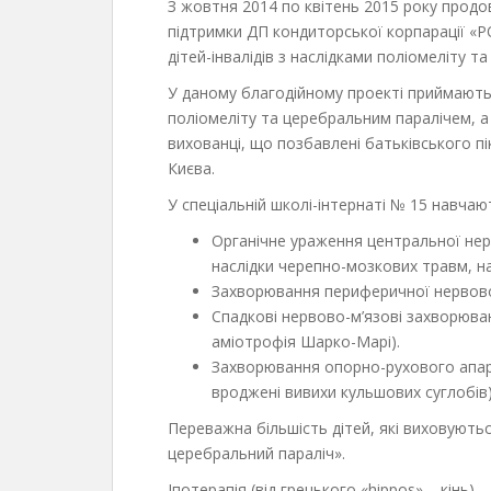
З жовтня 2014 по квітень 2015 року продов
підтримки ДП кондиторської корпарації «
дітей-інвалідів з наслідками поліомеліту 
У даному благодійному проекті приймають у
поліомеліту та церебральним паралічем, а са
вихованці, що позбавлені батьківського п
Києва.
У спеціальній школі-інтернаті № 15 навча
Органічне ураження центральної нер
наслідки черепно-мозкових травм, на
Захворювання периферичної нервово
Спадкові нервово-м’язові захворюва
аміотрофія Шарко-Марі).
Захворювання опорно-рухового апар
вроджені вивихи кульшових суглобів)
Переважна більшість дітей, які виховуютьс
церебральний параліч».
Іпотерапія (від грецького «hippos» – кінь)