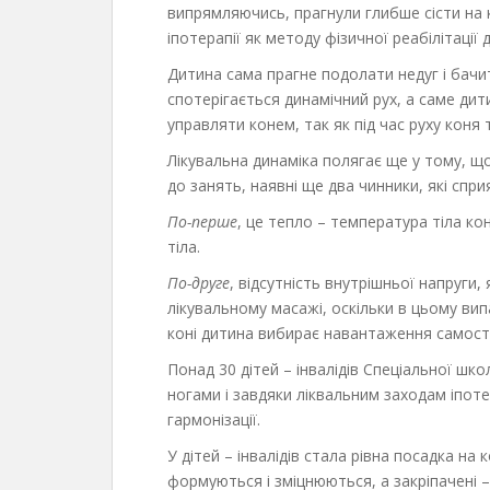
випрямляючись, прагнули глибше сісти на 
іпотерапії як методу фізичної реабілітаці
Дитина сама прагне подолати недуг і бачи
спотерігається динамічний рух, а саме дит
управляти конем, так як під час руху коня т
Лікувальна динаміка полягає ще у тому, що
до занять, наявні ще два чинники, які сп
По-перше
, це тепло – температура тіла ко
тіла.
По-друге
, відсутність внутрішньої напруги,
лікувальному масажі, оскільки в цьому ви
коні дитина вибирає навантаження самостій
Понад 30 дітей – інвалідів Спеціальної шк
ногами і завдяки ліквальним заходам іпотер
гармонізації.
У дітей – інвалідів стала рівна посадка на 
формуються і зміцнюються, а закріпачені 