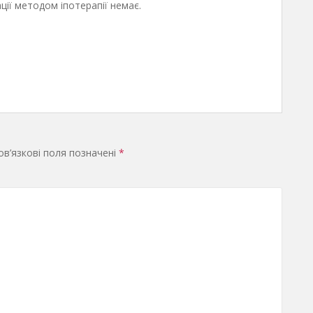
ії методом іпотерапії немає.
в’язкові поля позначені
*