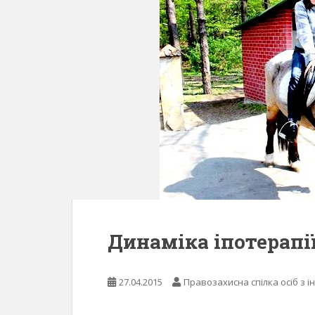
Динаміка іпотерапі
27.04.2015
Правозахисна спілка осіб з і