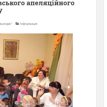
івського апеляційного
у
валідів"
Інформація