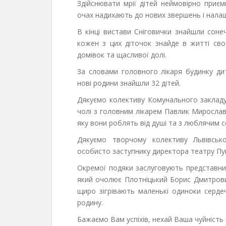
Здійснювати мрії дітей неймовірно приєм
очах надихають до нових звершень і налаш
В кінці вистави Сніговички знайшли сонеч
кожен з цих діточок знайде в житті сво
домівок та щасливої долі.
За словами головного лікаря будинку ди
нові родини знайшли 32 дітей.
Дякуємо колективу Комунального закладу
чолі з головним лікарем Павлик Мирославо
яку вони роблять від душі та з люблячим с
Дякуємо творчому колективу Львівськ
особисто заступнику директора театру Пук
Окремої подяки заслуговують представник
який очолює Плотніцький Борис Дмитрович,
щиро зігрівають маленькі одиноки сердеч
родину.
Бажаємо Вам успіхів, нехай Ваша чуйність 