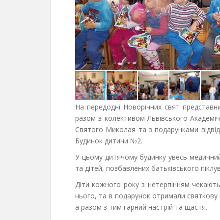
На передодні Новорічних свят представни
разом з колективом Львівського Академі
Святого Миколая та з подарунками відвід
Будинок дитини №2.
У цьому дитячому будинку увесь медичний 
та дітей, позбавлених батьківського піклу
Діти кожного року з нетерпінням чекають 
нього, та в подарунок отримали святкову 
а разом з тим гарний настрій та щастя.