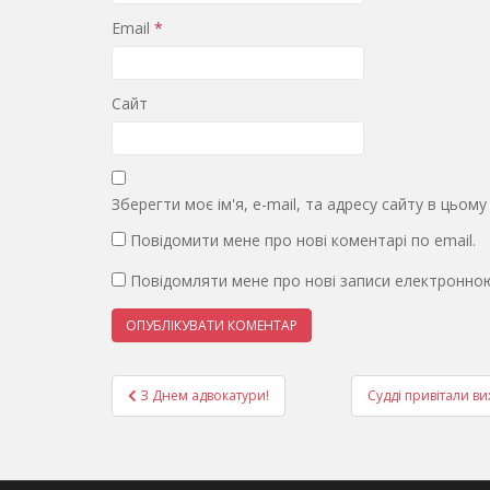
Email
*
Сайт
Зберегти моє ім'я, e-mail, та адресу сайту в цьом
Повідомити мене про нові коментарі по email.
Повідомляти мене про нові записи електронно
Навігація
З Днем адвокатури!
Судді привітали в
записів