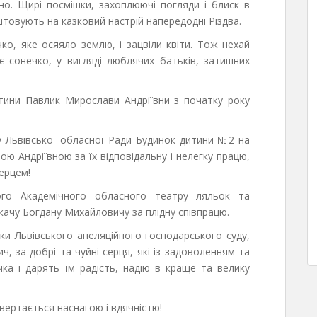
но. Щирі посмішки, захоплюючі погляди і блиск в
товують на казковий настрій напередодні Різдва.
ко, яке осяяло землю, і зацвіли квіти. Тож нехай
є сонечко, у вигляді люблячих батьків, затишних
тини Павлик Мирослави Андріївни з початку року
 Львівської обласної Ради Будинок дитини №2 на
ю Андріївною за їх відповідальну і нелегку працю,
ерцем!
ого Академічного обласного театру ляльок та
ачу Богдану Михайловичу за плідну співпрацю.
и Львівського апеляційного господарського суду,
 за добрі та чуйні серця, які із задоволенням та
ка і дарять їм радість, надію в краще та велику
вертається наснагою і вдячністю!