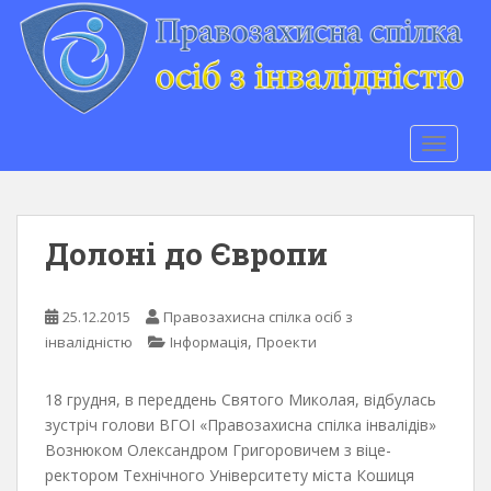
S
k
i
p
t
o
TOGGLE
m
a
i
n
Долоні до Європи
c
o
n
25.12.2015
Правозахисна спілка осіб з
t
,
інвалідністю
Інформація
Проекти
e
n
18 грудня, в переддень Святого Миколая, відбулась
t
зустріч голови ВГОІ «Правозахисна спілка інвалідів»
Вознюком Олександром Григоровичем з віце-
ректором Технічного Університету міста Кошиця