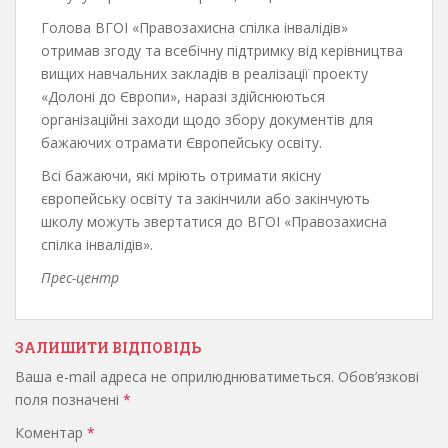
Голова ВГОІ «Правозахисна спілка інвалідів»
отримав згоду та всебічну підтримку від керівництва
вищих навчальних закладів в реалізації проекту
«Долоні до Європи», наразі здійснюються
організаційні заходи щодо збору документів для
бажаючих отрамати Європейську освіту.
Всі бажаючи, які мріють отримати якісну
європейську освіту та закінчили або закінчують
школу можуть звертатися до ВГОІ «Правозахисна
спілка інвалідів».
Прес-центр
ЗАЛИШИТИ ВІДПОВІДЬ
Ваша e-mail адреса не оприлюднюватиметься.
Обов’язкові
поля позначені
*
Коментар
*