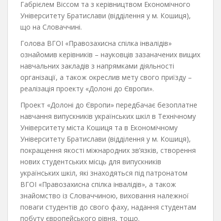
Габрієлем Віссом та з керівництвом Економічного
Університету Братислави (відділення у м. Кошиця),
що на Словаччині.
Голова ВГОІ «Правозахисна спілка інвалідів»
ознайомив керівників – науковців зазаначених вищих
навчальних закладів з напрямками діяльності
організації, а також окреслив мету свого приїзду –
реалізація проекту «Долоні до Європи».
Проект «Долоні до Європи» передбачає безоплатне
навчання випускників українських шкіл в Технічному
Університету міста Кошиця та в Економічному
Університету Братислави (відділення у м. Кошиця),
покращення якості міжнародних зв’язків, створення
нових студентських місць для випускників
українських шкіл, які знаходяться під патронатом
ВГОІ «Правозахисна спілка інвалідів», а також
знайомство із Словаччиною, виховання належної
поваги студентів до свого фаху, надання студентам
побуту європейського рівня, тощо.