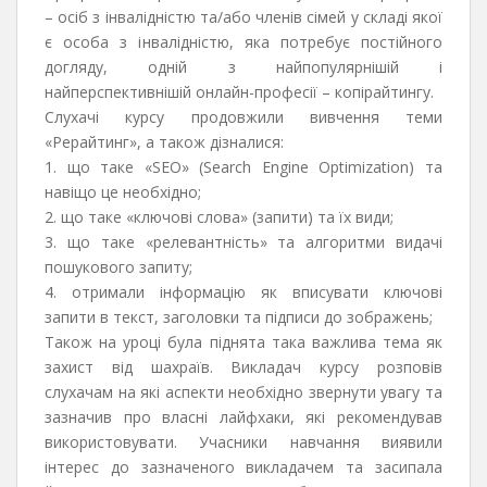
– осіб з інвалідністю та/або членів сімей у складі якої
є особа з інвалідністю, яка потребує постійного
догляду, одній з найпопулярнішій і
найперспективнішій онлайн-професії – копірайтингу.
Слухачі курсу продовжили вивчення теми
«Рерайтинг», а також дізналися:
1. що таке «SEO» (Search Engine Optimization) та
навіщо це необхідно;
2. що таке «ключові слова» (запити) та їх види;
3. що таке «релевантність» та алгоритми видачі
пошукового запиту;
4. отримали інформацію як вписувати ключові
запити в текст, заголовки та підписи до зображень;
Також на уроці була піднята така важлива тема як
захист від шахраїв. Викладач курсу розповів
слухачам на які аспекти необхідно звернути увагу та
зазначив про власні лайфхаки, які рекомендував
використовувати. Учасники навчання виявили
інтерес до зазначеного викладачем та засипала