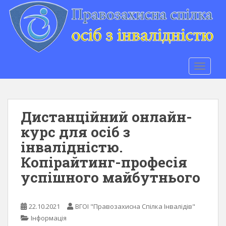
S
k
i
p
t
o
TOGGLE
m
a
i
n
Дистанційний онлайн-
c
курс для осіб з
o
інвалідністю.
n
t
Копірайтинг-професія
e
успішного майбутнього
n
t
22.10.2021
ВГОІ "Правозахисна Спілка Інвалідів"
Інформація