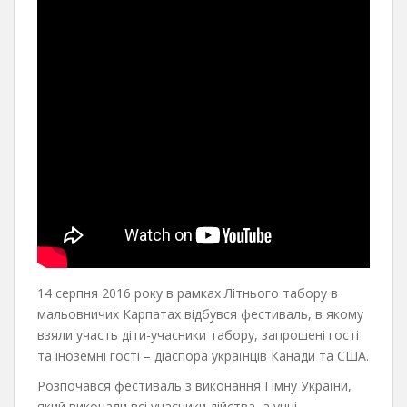
14 серпня 2016 року в рамках Літнього табору в
мальовничих Карпатах відбувся фестиваль, в якому
взяли участь діти-учасники табору, запрошені гості
та іноземні гості – діаспора українців Канади та США.
Розпочався фестиваль з виконання Гімну України,
який виконали всі учасники дійства, а учні