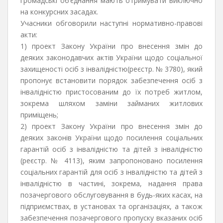
громадські об’єднання мають отримувати виключно
на конкурсних засадах.
Учасники обговорили наступні нормативно-правові
акти:
1) проект Закону України про внесення змін до
деяких законодавчих актів України щодо соціальної
захищеності осіб з інвалідністю(реєстр. № 3780), який
пропонує встановити порядок забезпечення осіб з
інвалідністю пристосованим до їх потреб житлом,
зокрема шляхом заміни займаних житлових
приміщень;
2) проект Закону України про внесення змін до
деяких законів України щодо посилення соціальних
гарантій осіб з інвалідністю та дітей з інвалідністю
(реєстр. № 4113), яким запропоновано посилення
соціальних гарантій для осіб з інвалідністю та дітей з
інвалідністю в частині, зокрема, надання права
позачергового обслуговування в будь-яких касах, на
підприємствах, в установах та організаціях, а також
забезпечення позачергового пропуску вказаних осіб