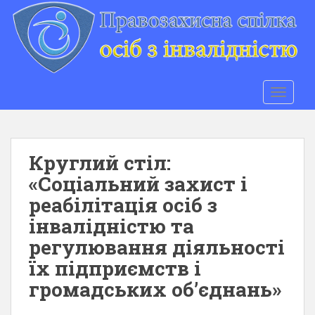
S
k
i
p
t
o
TOGGLE
m
a
i
n
Круглий стіл:
c
«Соціальний захист і
o
реабілітація осіб з
n
t
інвалідністю та
e
регулювання діяльності
n
їх підприємств і
t
громадських об’єднань»