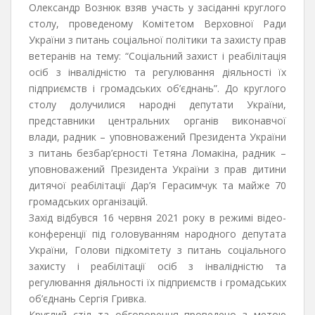
Олександр Вознюк взяв участь у засіданні круглого
столу, проведеному Комітетом Верховної Ради
України з питань соціальної політики та захисту прав
ветеранів на тему: “Соціальний захист і реабілітація
осіб з інвалідністю та регулювання діяльності їх
підприємств і громадських об’єднань”. До круглого
столу долучилися народні депутати України,
представники центральних органів виконавчої
влади, радник – уповноважений Президента України
з питань безбар’єрності Тетяна Ломакіна, радник –
уповноважений Президента України з прав дитини
дитячої реабілітації Дар’я Герасимчук та майже 70
громадських організацій.
Захід відбувся 16 червня 2021 року в режимі відео-
конференції під головуванням народного депутата
України, Голови підкомітету з питань соціального
захисту і реабілітації осіб з інвалідністю та
регулювання діяльності їх підприємств і громадських
об’єднань Сергія Гривка.
Круглий стіл та обговорення проведено з метою