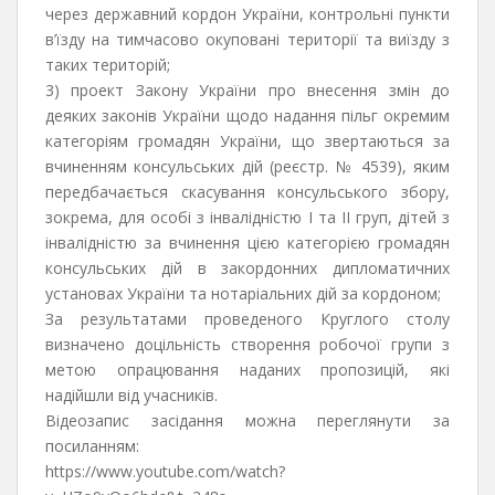
через державний кордон України, контрольні пункти
в’їзду на тимчасово окуповані території та виїзду з
таких територій;
3) проект Закону України про внесення змін до
деяких законів України щодо надання пільг окремим
категоріям громадян України, що звертаються за
вчиненням консульських дій (реєстр. № 4539), яким
передбачається скасування консульського збору,
зокрема, для особі з інвалідністю І та ІІ груп, дітей з
інвалідністю за вчинення цією категорією громадян
консульських дій в закордонних дипломатичних
установах України та нотаріальних дій за кордоном;
За результатами проведеного Круглого столу
визначено доцільність створення робочої групи з
метою опрацювання наданих пропозицій, які
надійшли від учасників.
Відеозапис засідання можна переглянути за
посиланням:
https://www.youtube.com/watch?