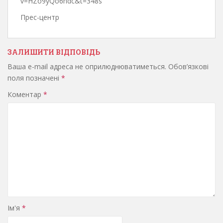
v=HZo9yQo6hdc&t=348s
Прес-центр
ЗАЛИШИТИ ВІДПОВІДЬ
Ваша e-mail адреса не оприлюднюватиметься.
Обов’язкові
поля позначені
*
Коментар
*
Ім'я
*