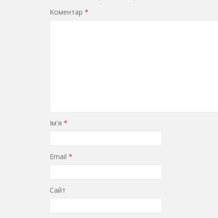
Коментар
*
Ім'я
*
Email
*
Сайт