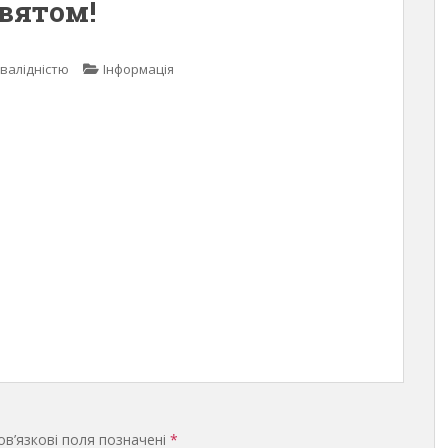
святом!
нвалідністю
Інформація
в’язкові поля позначені
*