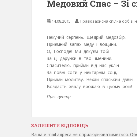
Медовий Спас – Зі 
14.08.2015
Правозахисна спілка осіб з і
Пекучий серпень. Щедрий медозбір.
Приємний запах меду і вощини.
О, Господе! Ми дякуєм тобі
За ці дарунки в твої іменини.
Спасителю, прийми від нас уклін
За повні соти у нектарнім соці,
Прийми молитву. Нехай спаський дзвін
Воздасть хвалу врожаю в цьому році!
Прес-центр
ЗАЛИШИТИ ВІДПОВІДЬ
Ваша e-mail адреса не оприлюднюватиметься.
Обо