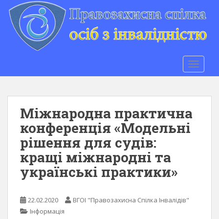
S
k
i
p
t
o
TOGGLE
m
a
i
n
Міжнародна практична
c
конференція «Модельні
o
рішення для судів:
n
t
кращі міжнародні та
e
українські практики»
n
t
22.02.2020
ВГОІ "Правозахисна Спілка Інвалідів"
Інформація