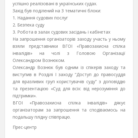
успішно реалізовані в українських судах.
Захід був поділений на 3 тематичні блоки:
1. Надання судових послуг
2. Безпека суду
3. Робота в залах судових засідань і кабінетах
На запрошення організаторів заходу участь у ньому
взяли представники ВГОІ «Правозахисна спілка
інвалідів» на чолі з Головою Організації
Олександром Вознюком.
Олександр Вознюк був одним із спікерів заходу та
виступив в Розділі І заходу “Доступ до правосуддя
для вразливих груп користувачів суду” з доповіддю
та презентацією «Суд для всіх: від нерозуміння до
підтримки».
ВГОІ «Правозахисна спілка інвалідів» дякує
організаторам за запрошення та сподіваємось на
подальшу плідну співпрацю.
Прес-центр