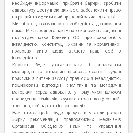
необхідну інформацію, прибрати бар’єри, зробити
адвокатуру доступною для всіх, забезпечити право
на рівний та ефективний правовий захист для всіх!
Ми чітко усвідомлюємо необхідність дотримання
вимог Міжнародного пакту про економічні, соціальні
і культурні права, Конвенції ООН про права осіб з
інвалідністю, Конституції України та нормативно-
правових актів щодо захисту прав осіб з
інвалідністю.
Комітет буде узагальнювати і аналізувати
міжнародні та вітчизняні правозастосовчі і судові
практики з питань захисту прав осіб з інвалідністю,
поширювати відповідні аналітичні та методичні
матеріали серед адвокатів, у тому числі шляхом
проведення семінарів, круглих столів, конференцій,
тренінгів, вебінарів та інших заходів.
Нам також треба буде врахувати у своїй роботі
Збірку рекомендацій правозахисних механізмів
Організації Об’єднаних Націй та Управління
Верховного комісара Організації Об’єднаних Націй з