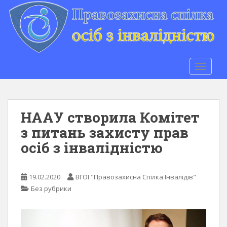
S
k
i
p
t
o
TOGGLE
m
a
i
n
НААУ створила Комітет
c
з питань захисту прав
o
осіб з інвалідністю
n
t
e
19.02.2020
ВГОІ "Правозахисна Спілка Інвалідів"
n
Без рубрики
t