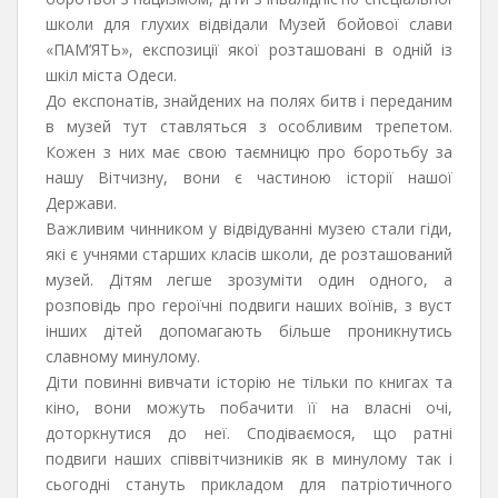
школи для глухих відвідали Музей бойової слави
«ПАМ’ЯТЬ», експозиції якої розташовані в одній із
шкіл міста Одеси.
До експонатів, знайдених на полях битв і переданим
в музей тут ставляться з особливим трепетом.
Кожен з них має свою таємницю про боротьбу за
нашу Вітчизну, вони є частиною історії нашої
Держави.
Важливим чинником у відвідуванні музею стали гіди,
які є учнями старших класів школи, де розташований
музей. Дітям легше зрозуміти один одного, а
розповідь про героїчні подвиги наших воїнів, з вуст
інших дітей допомагають більше проникнутись
славному минулому.
Діти повинні вивчати історію не тільки по книгах та
кіно, вони можуть побачити її на власні очі,
доторкнутися до неї. Сподіваємося, що ратні
подвиги наших співвітчизників як в минулому так і
сьогодні стануть прикладом для патріотичного