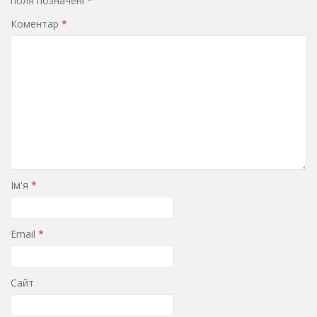
поля позначені
*
Коментар
*
Ім'я
*
Email
*
Сайт