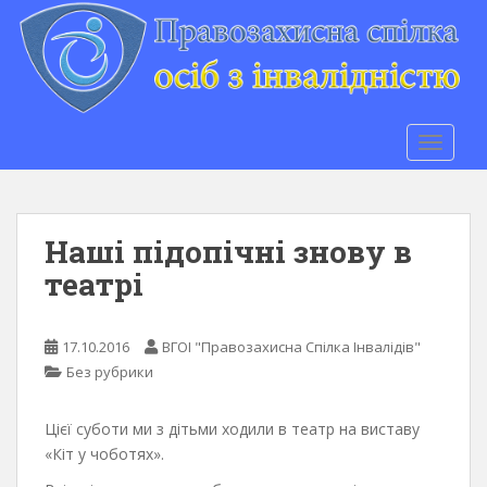
S
k
i
p
t
o
TOGGLE
m
a
i
n
Наші підопічні знову в
c
театрі
o
n
t
17.10.2016
ВГОІ "Правозахисна Спілка Інвалідів"
e
Без рубрики
n
t
Цієї суботи ми з дітьми ходили в театр на виставу
«Кіт у чоботях».