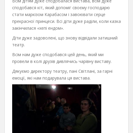
Всім дітям дуже сподобалася вистава, всім дуже
сподобався кіт, який допоміг своєму господарю
стати маркізом Карабасом і завоювати серце
прекрасної принцеси. Всі діти дуже раділи, коли казка
закінчилася «хепі ендом».
Діти дуже задоволені, що знову відвідали затишний
театр.
Всім нам дуже сподобався цей день, який ми
провели в колі друзів дивлячись чарівну виставу.
Дякуємо директору театру, пані Світлані, за гарні
емоції, які нам подарувала ця вистава.