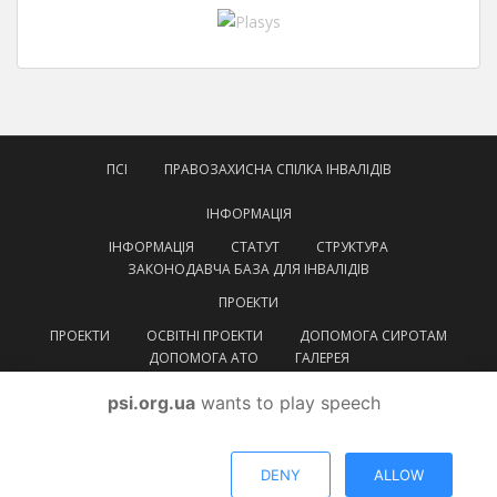
ПСІ
ПРАВОЗАХИСНА СПІЛКА ІНВАЛІДІВ
ІНФОРМАЦІЯ
ІНФОРМАЦІЯ
СТАТУТ
СТРУКТУРА
ЗАКОНОДАВЧА БАЗА ДЛЯ ІНВАЛІДІВ
ПРОЕКТИ
ПРОЕКТИ
ОСВІТНІ ПРОЕКТИ
ДОПОМОГА СИРОТАМ
ДОПОМОГА АТО
ГАЛЕРЕЯ
КОНТАКТИ
psi.org.ua
wants to play speech
УКРАЇНСЬКА
УКРАЇНСЬКА
ENGLISH
DENY
ALLOW
© ВГОІ
Правозахисна спілка інвалідів
Тема від
Colorlib
. Працює на