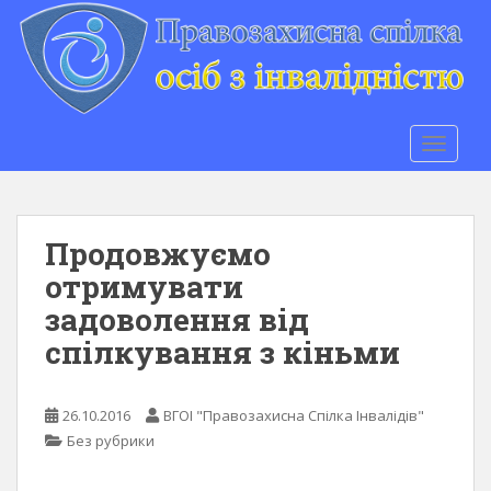
S
k
i
p
t
o
TOGGLE
m
a
i
n
Продовжуємо
c
отримувати
o
задоволення від
n
t
спілкування з кіньми
e
n
t
26.10.2016
ВГОІ "Правозахисна Спілка Інвалідів"
Без рубрики