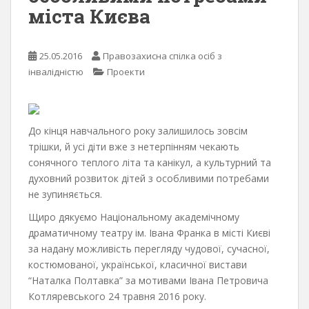
міста Києва
25.05.2016
Правозахисна спілка осіб з
інвалідністю
Проекти
До кінця навчального року залишилось зовсім
трішки, й усі діти вже з нетерпінням чекають
сонячного теплого літа та канікул, а культурний та
духовний розвиток дітей з особливими потребами
не зупиняється.
Щиро дякуємо Національному академічному
драматичному театру ім. Івана Франка в місті Києві
за надану можливість перегляду чудової, сучасної,
костюмованої, української, класичної вистави
“Наталка Полтавка” за мотивами Івана Петровича
Котляревського 24 травня 2016 року.