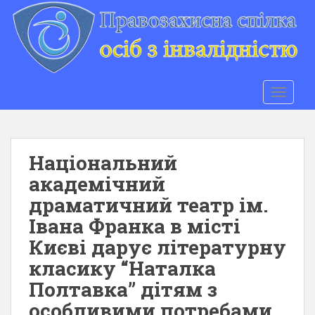
S
k
i
p
t
o
TOGGLE
m
a
i
n
Національний
c
академічний
o
драматичний театр ім.
n
t
Івана Франка в місті
e
Києві дарує літературну
n
класику “Наталка
t
Полтавка” дітям з
особливими потребами