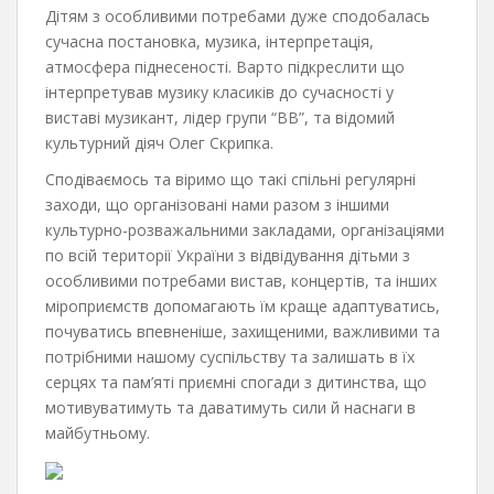
Дітям з особливими потребами дуже сподобалась
сучасна постановка, музика, інтерпретація,
атмосфера піднесеності. Варто підкреслити що
інтерпретував музику класиків до сучасності у
виставі музикант, лідер групи “ВВ”, та відомий
культурний діяч Олег Скрипка.
Сподіваємось та віримо що такі спільні регулярні
заходи, що організовані нами разом з іншими
культурно-розважальними закладами, організаціями
по всій території України з відвідування дітьми з
особливими потребами вистав, концертів, та інших
міроприємств допомагають їм краще адаптуватись,
почуватись впевненіше, захищеними, важливими та
потрібними нашому суспільству та залишать в їх
серцях та пам’яті приємні спогади з дитинства, що
мотивуватимуть та даватимуть сили й наснаги в
майбутньому.