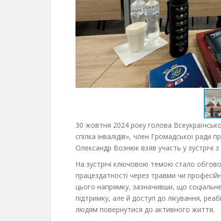
30 жовтня 2024 року голова Всеукраїнської
спілка інвалідів», член Громадської ради п
Олександр Вознюк взяв участь у зустрічі 
На зустрічі ключовою темою стало обговор
працездатності через травми чи професій
цього напрямку, зазначивши, що соціальн
підтримку, але й доступ до лікування, реаб
людям повернутися до активного життя.