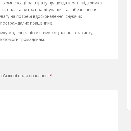
 компенсації за втрату працездатності, підтримка
ості, оплата витрат на лікування та забезпечення
вагу на потребі вдосконалення існуючих
я постраждалих працівників.
мку модернізації системи соціального захисту,
 допомоги громадянам.
в’язкові поля позначені
*