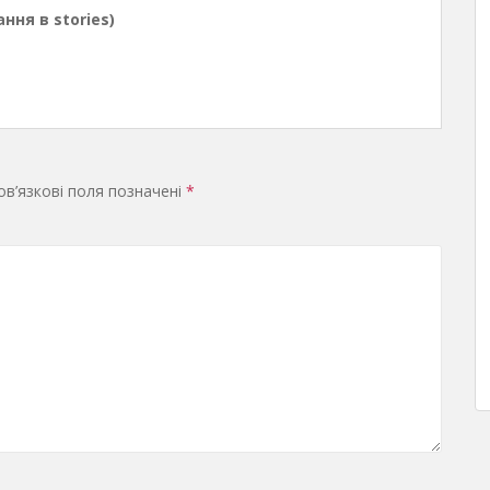
ння в stories)
в’язкові поля позначені
*