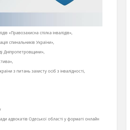
ідів «Правозахисна спілка інвалідів»,
ація спинальників України»,
ді Дніпропетровщини»,
ктива»,
раїни з питань захисту осіб з інвалідності,
.
у
ади адвокатів Одеської області у форматі онлайн