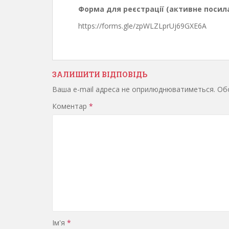
Форма для реєстрації (активне посила
https://forms.gle/zpWLZLprUj69GXE6A
ЗАЛИШИТИ ВІДПОВІДЬ
Ваша e-mail адреса не оприлюднюватиметься.
Обо
Коментар
*
Ім'я
*