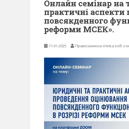
Онлайн семінар на 
практичні аспекти
повсякденного функ
реформи МСЕК».
11.01.2025
Правозахисна спілка осіб з і