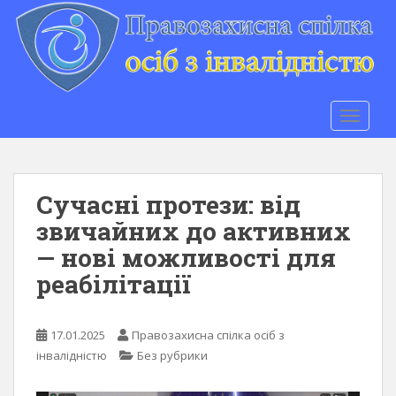
S
k
i
p
t
o
TOGGLE
m
a
i
n
Сучасні протези: від
c
звичайних до активних
o
— нові можливості для
n
t
реабілітації
e
n
t
17.01.2025
Правозахисна спілка осіб з
інвалідністю
Без рубрики