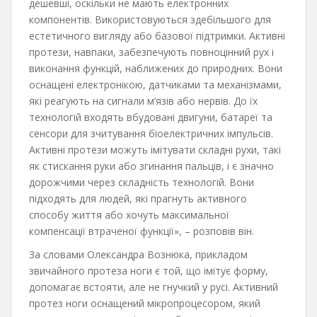
дешевші, оскільки не мають електронних
компонентів. Використовуються здебільшого для
естетичного вигляду або базової підтримки. Активні
протези, навпаки, забезпечують повноцінний рух і
виконання функцій, наближених до природних. Вони
оснащені електронікою, датчиками та механізмами,
які реагують на сигнали м’язів або нервів. До їх
технологій входять вбудовані двигуни, батареї та
сенсори для зчитування біоелектричних імпульсів.
Активні протези можуть імітувати складні рухи, такі
як стискання руки або згинання пальців, і є значно
дорожчими через складність технологій. Вони
підходять для людей, які прагнуть активного
способу життя або хочуть максимальної
компенсації втраченої функції», – розповів він.
За словами Олександра Вознюка, прикладом
звичайного протеза ноги є той, що імітує форму,
допомагає встояти, але не гнучкий у русі. Активний
протез ноги оснащений мікропроцесором, який