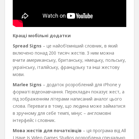
Кращі мобільні додатки
Spread Signs
– це найоб’ємніший словник, в який
включено понад 200 тисяч жестів. З ним можна
вчити американську, британську, німецьку, польську,
українську, італійську, французьку та інші жестову
мови.
Marlee Signs
– додаток розроблений для iPhone у
форматі відеонавчання. Перекладач показує жест, а
під зображенням літерами написаний аналог цього
слова. Перевага в тому, що людина може займатися
в зручному для себе темпі, мінус – англомовнi
інтерфейс і словник.
Мова жестів для початківців
– ця програма від All
I Have Is Video Games Studios розроблена спеціально