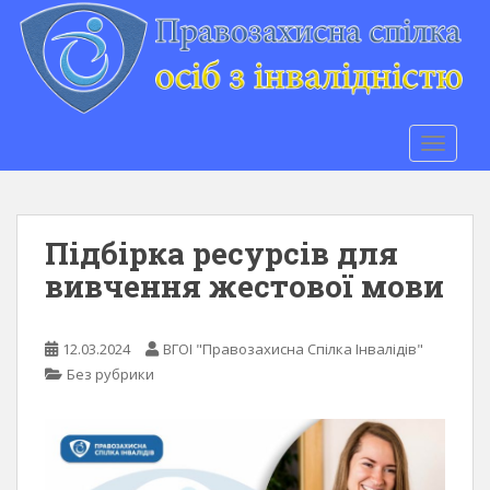
S
k
i
p
t
o
TOGGLE
m
a
i
n
Підбірка ресурсів для
c
вивчення жестової мови
o
n
t
12.03.2024
ВГОІ "Правозахисна Спілка Інвалідів"
e
Без рубрики
n
t