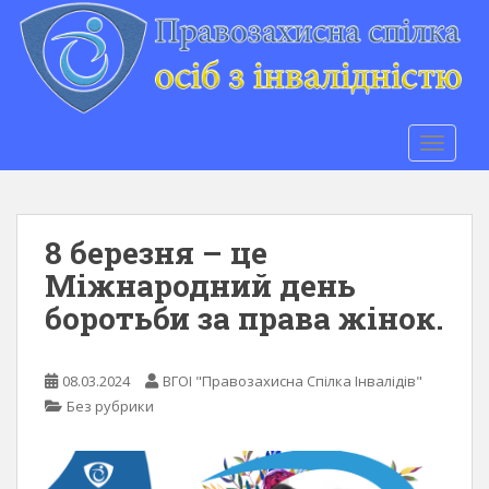
S
k
i
p
t
o
TOGGLE
m
a
i
n
8 березня – це
c
Міжнародний день
o
боротьби за права жінок.
n
t
e
08.03.2024
ВГОІ "Правозахисна Спілка Інвалідів"
n
Без рубрики
t