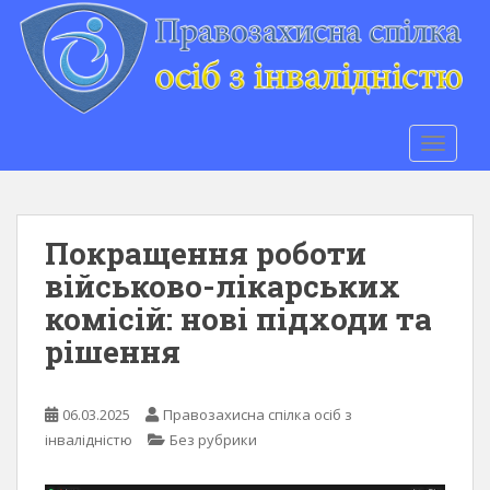
S
k
i
p
t
o
TOGGLE
m
a
i
n
Покращення роботи
c
військово-лікарських
o
комісій: нові підходи та
n
t
рішення
e
n
t
06.03.2025
Правозахисна спілка осіб з
інвалідністю
Без рубрики