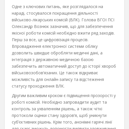
Одне з ключових питань, яке розглядалося на
нараді, стосувалося покращення діяльності
військово-лікарських комісій (ВЛК). Голова ВГОІ ПСІ
Олександр Вознюк зазначив, що для забезпечення
якісної роботи комісій необхідно вжити ряд заходів.
Перш за все, це цифровізація процесів.
Впровадження електронної системи обліку
дозволить швидше обробляти медичні дані, а
інтеграція з державною медичною базою
забезпечить автоматичний доступ до історії хвороб
військовозобов’язаних. Це також відкриває
можливість для онлайн-запису та відстеження
статусу проходження ВЛК.
Другим важливим кроком є підвищення прозорості у
роботі комісій. Необхідно запровадити аудит та
контроль за ухваленням рішень, а також чіткі
протоколи оцінки стану здоров’я, щоб уникнути
суб’єктивних рішень. Крім того, анонімні гарячі лінії
для скарг зможуть допомогти виявити зловживання.