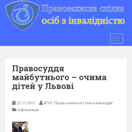
S
k
i
p
t
o
TOGGLE
m
a
i
n
Правосуддя
c
майбутнього – очима
o
дітей у Львові
n
t
e
22.11.2017
ВГОІ "Правозахисна Спілка Інвалідів"
n
Інформація
t