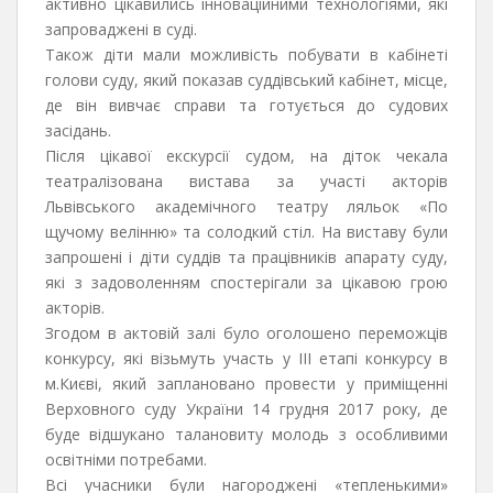
активно цікавились інноваційними технологіями, які
запроваджені в суді.
Також діти мали можливість побувати в кабінеті
голови суду, який показав суддівський кабінет, місце,
де він вивчає справи та готується до судових
засідань.
Після цікавої екскурсії судом, на діток чекала
театралізована вистава за участі акторів
Львівського академічного театру ляльок «По
щучому велінню» та солодкий стіл. На виставу були
запрошені і діти суддів та працівників апарату суду,
які з задоволенням спостерігали за цікавою грою
акторів.
Згодом в актовій залі було оголошено переможців
конкурсу, які візьмуть участь у ІІІ етапі конкурсу в
м.Києві, який заплановано провести у приміщенні
Верховного суду України 14 грудня 2017 року, де
буде відшукано талановиту молодь з особливими
освітніми потребами.
Всі учасники були нагороджені «тепленькими»