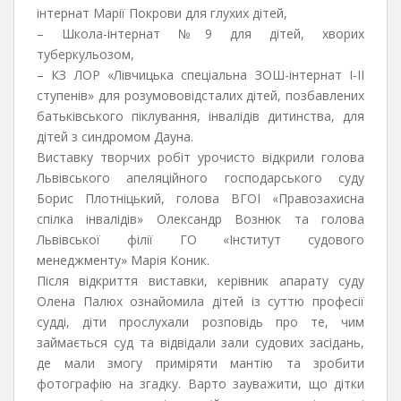
інтернат Марії Покрови для глухих дітей,
– Школа-інтернат №9 для дітей, хворих
туберкульозом,
– КЗ ЛОР «Лівчицька спеціальна ЗОШ-інтернат І-ІІ
ступенів» для розумововідсталих дітей, позбавлених
батьківського піклування, інвалідів дитинства, для
дітей з синдромом Дауна.
Виставку творчих робіт урочисто відкрили голова
Львівського апеляційного господарського суду
Борис Плотніцький, голова ВГОІ «Правозахисна
спілка інвалідів» Олександр Вознюк та голова
Львівської філії ГО «Інститут судового
менеджменту» Марія Коник.
Після відкриття виставки, керівник апарату суду
Олена Палюх ознайомила дітей із суттю професії
судді, діти прослухали розповідь про те, чим
займається суд та відвідали зали судових засідань,
де мали змогу приміряти мантію та зробити
фотографію на згадку. Варто зауважити, що дітки