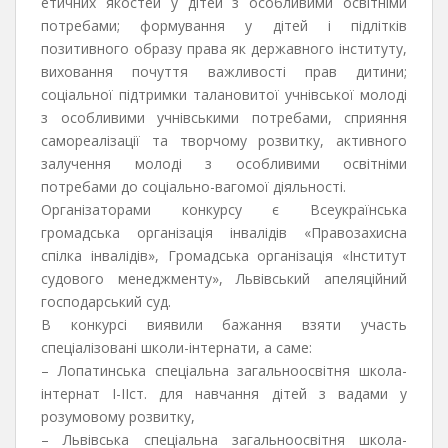
етичних якостей у дітей з особливими освітніми
потребами; формування у дітей і підлітків
позитивного образу права як державного інституту,
виховання почуття важливості прав дитини;
соціальної підтримки талановитої учнівської молоді
з особливими учнівськими потребами, сприяння
самореалізації та творчому розвитку, активного
залучення молоді з особливими освітніми
потребами до соціально-вагомої діяльності.
Організаторами конкурсу є Всеукраїнська
громадська організація інвалідів «Правозахисна
спілка інвалідів», Громадська організація «Інститут
судового менеджменту», Львівський апеляційний
господарський суд.
В конкурсі виявили бажання взяти участь
спеціалізовані школи-інтернати, а саме:
– Лопатинська спеціальна загальноосвітня школа-
інтернат І-ІІст. для навчання дітей з вадами у
розумовому розвитку,
– Львівська спеціальна загальноосвітня школа-