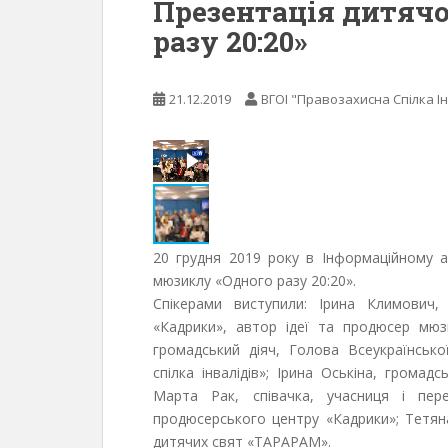
Презентація дитяч
разу 20:20»
21.12.2019
ВГОІ "Правозахисна Спілка Ін
20 грудня 2019 року в Інформаційному а
мюзиклу «Одного разу 20:20».
Спікерами виступили: Ірина Климович,
«Кадрики», автор ідеї та продюсер мюз
громадський діяч, Голова Всеукраїнської
спілка інвалідів»; Ірина Оськіна, громад
Марта Рак, співачка, учасниця і пер
продюсерського центру «Кадрики»; Тетяна 
дитячих свят «ТАРАРАМ».