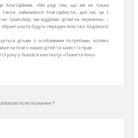
де благодійним. «Ми раді тим, що ми не тільки
 також займаємося благодійністю, для нас це є
час трансляції, ми віддаємо дітям на лікування», –
 зібрані кошти будуть передані Анастасії Бедлінскої
ікується дітьми з особливими потребами, всіляко
лише на благо наших дітей та захист їх прав.
19 року у Львові в кінотеатрі «Планета Кіно».
в’язкові поля позначені
*