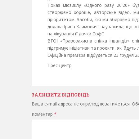
Показ мюзиклу «Одного разу 20:20» бу
створюємо хороше, авторське відео, ми
пріоритетом. Засоби, які ми збираємо під 
додала Ірина Климович і зауважила, що всі
на лікування її дочки Софії.
ВГОІ «Правозахисна спілка інвалідів» оп
підтримує ініціативи та проекти, які йдуть 
Офіційна прем’єра відбудеться 23 грудня 20
Прес-центр
ЗАЛИШИТИ ВІДПОВІДЬ
Ваша e-mail адреса не оприлюднюватиметься.
Обо
Коментар
*