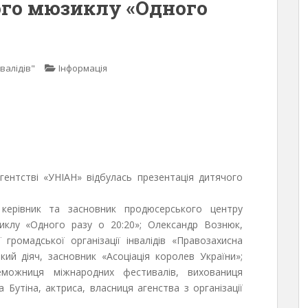
ого мюзиклу «Одного
валідів"
Інформація
гентстві «УНІАН» відбулась презентація дитячого
 керівник та засновник продюсерського центру
иклу «Одного разу о 20:20»; Олександр Вознюк,
 громадської організації інвалідів «Правозахисна
ський діяч, засновник «Асоціація королев України»;
еможниця міжнародних фестивалів, вихованиця
Бутіна, актриса, власниця агенства з організації