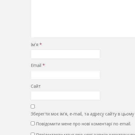
Ім'я
*
Email
*
Сайт
Зберегти моє ім'я, e-mail, та адресу сайту в цьом
Повідомити мене про нові коментарі по email.
Повідомляти мене про нові записи електронно