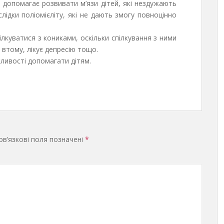
 допомагає розвивати м’язи дітей, які нездужають
слідки поліомієліту, які не дають змогу повноцінно
куватися з кониками, оскільки спілкування з ними
у втому, лікує депресію тощо.
ливості допомагати дітям.
в’язкові поля позначені
*