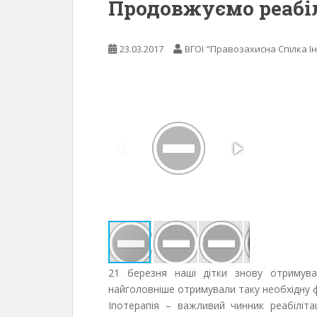
Продовжуємо реабі
23.03.2017
ВГОІ "Правозахисна Спілка Ін
21 березня наші дітки знову отримува
найголовніше отримували таку необхідну фі
Іпотерапія – важливий чинник реабіліта