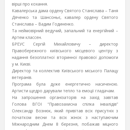
вірші про кохання.
Кавалерська дама ордену Святого Станіслава – Таня
Дяченко та Шансоньє, кавалер ордену Святого
Станіслава – Вадим Годиненко.
Та неймовірний ведучий, запальний та енергійний –
Артем классен.
БРЕУС Сергій Михайловичу – директор
Правобережного київського місцевого центру з
надання безоплатної вторинної правової допомоги
у м. Києві.
Директор та коллектив Київського міського Палацу
ветеранів.
Програма була дуже енергетично насиченою.
Артисти щедро дарували тепло та емоції гладачам.
На запрошення організаторів на захід завітав
Голова ВГОІ “Правозахисна спілка інвалідів”
Олександр Вознюк, який привітав всіх присутніх з
початком весни та всіх жінок з наступаючим
Міжнародним Днем 8 березня, побажав міцного