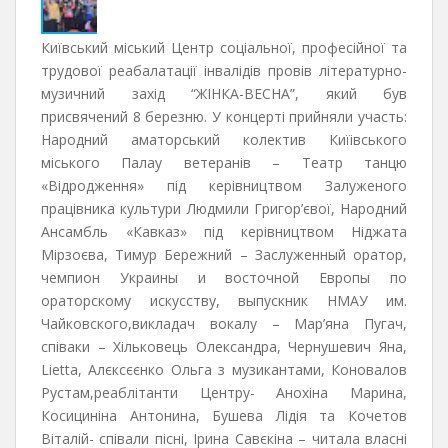
Київський міський Центр соціальної, професійної та
трудової реабалатації інвалідів провів літературно-
музичний захід “ЖІНКА-ВЕСНА”, який був
присвячений 8 березню. У концерті прийняли участь:
Народний аматорський колектив Киїівського
міського Палау ветеранів – Театр танцю
«Відродження» під керівництвом Залуженого
працівника культури Людмили Григор’євої, Народний
Ансамбль «Кавказ» під керівництвом Ніджата
Мірзоєва, Тимур Бережний – Заслуженный оратор,
чемпион Украины и восточной Европы по
ораторскому искусству, выпускник НМАУ им.
Чайковского,викладач вокалу – Мар’яна Пугач,
співаки – Хільковець Олександра, Чернушевич Яна,
Liettа, Алєксєєнко Ольга з музикантами, Коновалов
Рустам,реаблітанти Центру- Анохіна Марина,
Косициніна Антонина, Бушева Лідія та Кочетов
Віталій- співали пісні, Ірина Савєкіна – читала власні