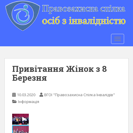
S
k
i
p
t
o
TOGGLE
m
a
i
n
Привітання Жінок з 8
c
Березня
o
n
t
10.03.2020
ВГОІ "Правозахисна Спілка Інвалідів"
e
Інформація
n
t