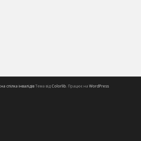
а спілка інвалідів
Тема від
Colorlib
. Працює на
WordPress