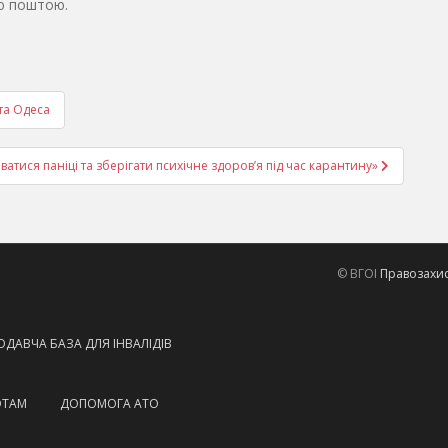
ю поштою.
та Одеса
ватися паніці та зберігати психічне здоров’я під час карантину»
© ВГОІ
Правозахисн
ДАВЧА БАЗА ДЛЯ ІНВАЛІДІВ
ОТАМ
ДОПОМОГА АТО