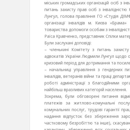
міських громадських організацій осіб з і
питань захисту прав осіб з інвалідністю 
Лунгул, голова правління ГО «Студія ДІМ
організації інвалідів м. Києва «Брама
товариства допомоги особам з інвалідніс
Раїса Кравченко, представник Спілки матер
Були заслухані доповіді:
– членькині Комітету з питань захисту 
адвокатів України Людмили Лунгул щодо 
кризовий період для дотримання та посиле
– начальниці управління з гендерних пи
інвалідів, ветеранів війни та праці депар
роботі адміністрації з благодійними ор
найбільш вразливих категорій населення.
Зокрема, були обговорені питання відм
платежів за житлово-комунальні посл
комунальних послуг, трудові гарантії пра
надання відпусток без збереження зар
частковому безробіттю та інше), скасува
карантину, збереження всіх соціальних