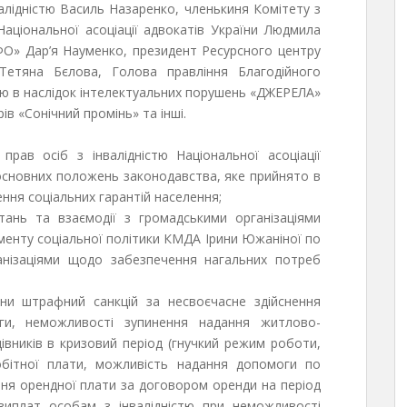
нвалідністю Василь Назаренко, членькиня Комітету з
Національної асоціації адвокатів України Людмила
ФО» Дар’я Науменко, президент Ресурсного центру
» Тетяна Бєлова, Голова правління Благодійного
тю в наслідок інтелектуальних порушень «ДЖЕРЕЛА»
ів «Сонічний промінь» та інші.
прав осіб з інвалідністю Національної асоціації
основних положень законодавства, яке прийнято в
ння соціальних гарантій населення;
тань та взаємодії з громадськими організаціями
таменту соціальної політики КМДА Ірини Южаніної по
ганізаціями щодо забезпечення нагальних потреб
іни штрафний санкцій за несвоєчасне здійснення
уги, неможливості зупинення надання житлово-
цівників в кризовий період (гнучкий режим роботи,
обітної плати, можливість надання допомоги по
ння орендної плати за договором оренди на період
 виплат особам з інвалідністю при неможливості