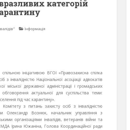
вразливих категорій
карантину
валідів"
Інформація
а спільною ініціативою ВГОІ «Правозахисна спілка
сіб з інвалідністю Національної асоціації адвокатів
ої міської державної адміністрації і громадських
я обговорення актуальної для суспільства теми:
селення під час карантину».
 Комітету з питань захисту осіб з інвалідністю
аїни Олександр Вознюк, начальник управління з
кими організаціями інвалідів, ветеранів війни та
 КМДА Ірина Южаніна, Голова Координаційної ради