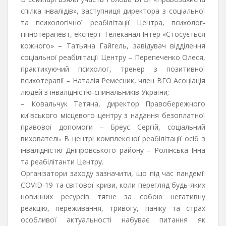
спілка інвалідів», заступниця директора з соціальної
та психологічної реабілітації Центра, психолог-
гіпнотерапевт, експерт Телеканал Інтер «Стосується
кожного» – Татьяна Гайгель, завідувач відділення
соціальної реабілітації Центру – Перепеченко Олеся,
практикуючий психолог, тренер з позитивної
психотерапії – Наталія Ремесник, член ВГО Асоціація
людей з інвалідністю-спинальників України;
– Ковальчук Тетяна, директор Правобережного
київського місцевого центру з надання безоплатної
правової допомоги – Бреус Сергій, соціальний
вихователь В центрі комплексної реабілітації осіб з
інвалідністю Дніпровського району – Ролінська Інна
та реабілітанти Центру.
Організатори заходу зазначити, що під час пандемії
COVID-19 та світової кризи, коли перегляд будь-яких
новинних ресурсів тягне за собою негативну
реакцію, переживання, тривогу, паніку та страх
особливої актуальності набуває питання як