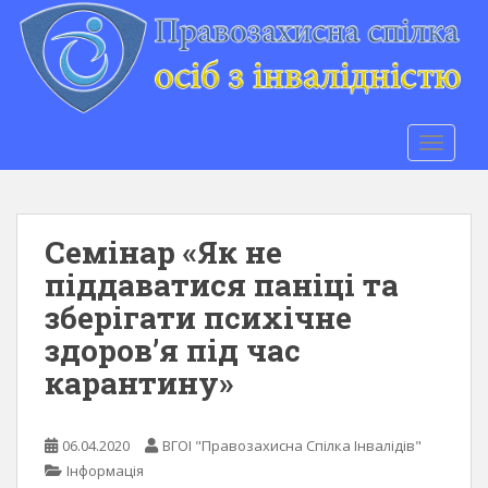
S
k
i
p
t
o
TOGGLE
m
a
i
n
Семінар «Як не
c
піддаватися паніці та
o
зберігати психічне
n
t
здоров’я під час
e
карантину»
n
t
06.04.2020
ВГОІ "Правозахисна Спілка Інвалідів"
Інформація