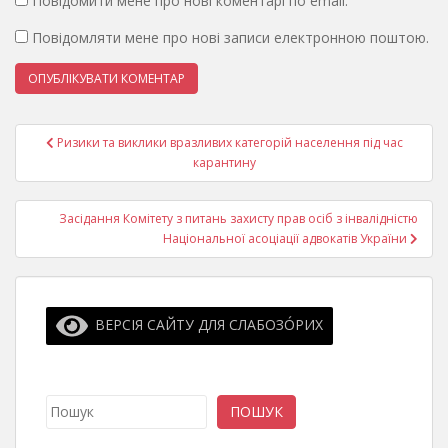
Повідомити мене про нові коментарі по email.
Повідомляти мене про нові записи електронною поштою.
Навігація
Ризики та виклики вразливих категорій населення під час
записів
карантину
Засідання Комітету з питань захисту прав осіб з інвалідністю
Національної асоціації адвокатів України
ВЕРСІЯ САЙТУ ДЛЯ СЛАБОЗО́РИХ
Пошук
ПОШУК