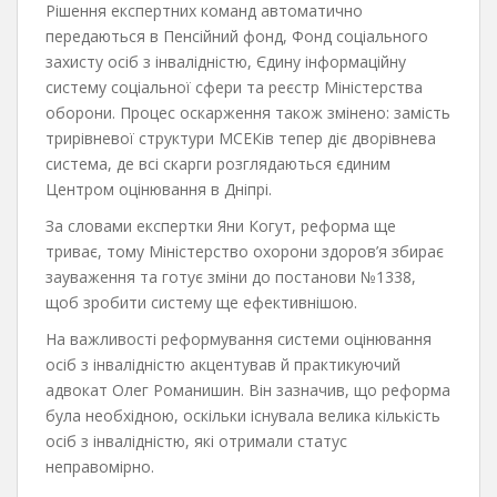
Рішення експертних команд автоматично
передаються в Пенсійний фонд, Фонд соціального
захисту осіб з інвалідністю, Єдину інформаційну
систему соціальної сфери та реєстр Міністерства
оборони. Процес оскарження також змінено: замість
трирівневої структури МСЕКів тепер діє дворівнева
система, де всі скарги розглядаються єдиним
Центром оцінювання в Дніпрі.
За словами експертки Яни Когут, реформа ще
триває, тому Міністерство охорони здоров’я збирає
зауваження та готує зміни до постанови №1338,
щоб зробити систему ще ефективнішою.
На важливості реформування системи оцінювання
осіб з інвалідністю акцентував й практикуючий
адвокат Олег Романишин. Він зазначив, що реформа
була необхідною, оскільки існувала велика кількість
осіб з інвалідністю, які отримали статус
неправомірно.