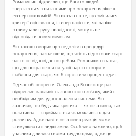
Романишин підкреслив, що багато людей
звертаються з питаннями про оскарження рішень
експертних комісій. Він вказав на те, що змінилися
критерії оцінювання, і тепер пацієнти, які раніше
отримували групу інвалідності, можуть не
відповідати новим вимогам.
Він також говорив про недоліки в процедурі
оскарження, зазначаючи, що якість підготовки скарг
часто не відповідає потребам. Романишин вважає,
що для покращення ситуації варто створити
шаблони для скарг, які б спростили процес подачі.
Під час обговорення Олександр Вознюк ще раз
підкреслив важливість зворотного зв’язку, який є
необхідним для удосконалення системи. Він
зазначив, що будь-яка критика — як негативна, так і
позитивна — сприймається як можливість для
розвитку. Адже навіть негативна реакція може
стимулювати швидші зміни. Особливо важливо, щоб
учасники ділилися своїми труднощами, адже це