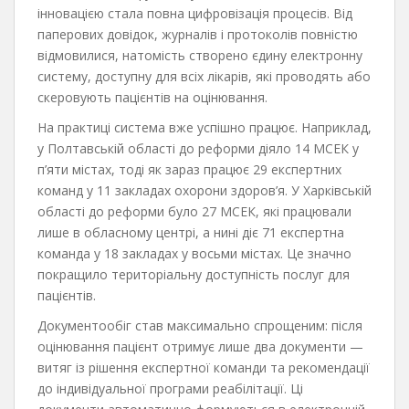
інновацією стала повна цифровізація процесів. Від
паперових довідок, журналів і протоколів повністю
відмовилися, натомість створено єдину електронну
систему, доступну для всіх лікарів, які проводять або
скеровують пацієнтів на оцінювання.
На практиці система вже успішно працює. Наприклад,
у Полтавській області до реформи діяло 14 МСЕК у
п’яти містах, тоді як зараз працює 29 експертних
команд у 11 закладах охорони здоров’я. У Харківській
області до реформи було 27 МСЕК, які працювали
лише в обласному центрі, а нині діє 71 експертна
команда у 18 закладах у восьми містах. Це значно
покращило територіальну доступність послуг для
пацієнтів.
Документообіг став максимально спрощеним: після
оцінювання пацієнт отримує лише два документи —
витяг із рішення експертної команди та рекомендації
до індивідуальної програми реабілітації. Ці