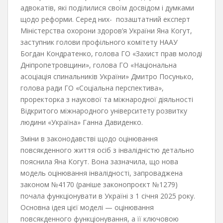
адвокатів, які поділилися своїм досвідом і думками
щодо реформи. Серед них- позаштатний експерт
Міністерства охорони здоров’я України Яна Когут,
заступник голови профільного комітету НААУ
Богдан Кондратенко, голова ГО «Захист прав молоді
Дніпропетровщини», голова ГО «Національна
асоціація спинальників України» Дмитро Посунько,
голова ради ГО «Соціальна перспектива»,
проректорка з наукової та міжнародної діяльності
Відкритого міжнародного університету розвитку
людини «Україна» Ганна Давиденко.
Зміни в законодавстві щодо оцінювання
повсякденного життя осіб з інвалідністю детально
пояснила Яна Когут. Вона зазначила, що нова
модель оцінювання інвалідності, запроваджена
законом №4170 (раніше законопроєкт №1279)
почала функціонувати в Україні з 1 січня 2025 року.
Основна ідея цієї моделі — оцінювання
повсякденного функціонування, а її ключовою