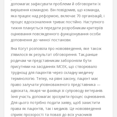
допомагає зафіксувати проблеми й обговорити їх
вирішення командою. Він повідомив, що команда,
яка працює над реформою, включає 70 організацій, і
процес вдосконалення триває постійно. Наступного
тижня планується передати розробникам критеріїв
оцінювання повсякденного функціонування особи
доповнення до чинної постанови.
Яна Когут розповіла про нововведення, яке також
з’явилося як результат обговорення. Так,раніше
родичам чи представникам забороняли бути
присутніми на засіданнях МСЕК, що створювало
труднощі для пацієнтів через складну медичну
термінологію. Тепер, на рівні закону, пацієнт має
право залучати уповноваженого представника —
адвоката, лікаря чи фахівця зі супроводу ветеранів.
Їхня участь допомагає зрозуміти процес оцінювання.
Для цього потрібно подати заяву, щоб захистити
права як пацієнтів, так і медиків. Це нововведення
сприяє прозорості та повазі до всіх учасників