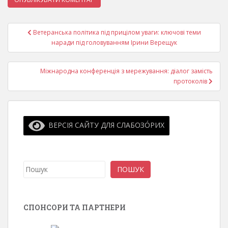
Навігація
Ветеранська політика під прицілом уваги: ключові теми
записів
наради під головуванням Ірини Верещук
Міжнародна конференція з мережування: діалог замість
протоколів
ВЕРСІЯ САЙТУ ДЛЯ СЛАБОЗО́РИХ
Пошук
ПОШУК
СПОНСОРИ ТА ПАРТНЕРИ