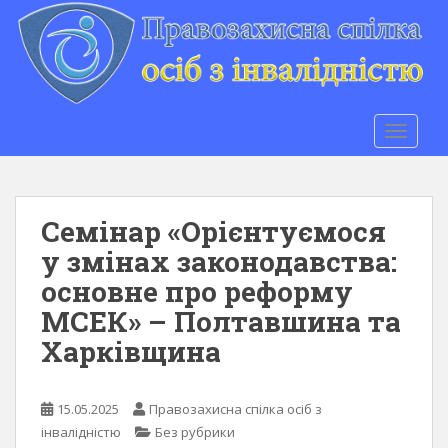
S
k
i
p
t
o
TOGGLE
m
a
i
n
Семінар «Орієнтуємося
c
у змінах законодавства:
o
основне про реформу
n
t
МСЕК» – Полтавшина та
e
Харківщина
n
t
15.05.2025
Правозахисна спілка осіб з
інвалідністю
Без рубрики