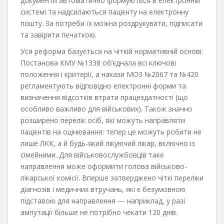
документи автоматично формуються в електронній
системі та надсилаються пацієнту на електронну
пошту. За потреби їх можна роздрукувати, підписати
та завірити печаткою.
Уся реформа базується на чіткій нормативній основі.
Постанова КМУ №1338 об’єднала всі ключові
положення і критерії, а накази МОЗ №2067 та №420
регламентують відповідно електронні форми та
визначення відсотків втрати працездатності (що
особливо важливо для військових). Також значно
розширено перелік осіб, які можуть направляти
пацієнтів на оцінювання: тепер це можуть робити не
лише ЛКК, а й будь-який лікуючий лікар, включно із
сімейними. Для військовослужбовців таке
направлення може оформити голова військово-
лікарської комісії. Вперше затверджено чіткі переліки
діагнозів і медичних втручань, які є безумовною
підставою для направлення — наприклад, у разі
ампутації більше не потрібно чекати 120 днів.