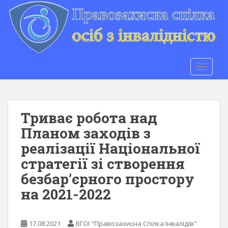
S
k
i
p
t
o
TOGGLE
m
a
i
n
Триває робота над
c
Планом заходів з
o
реалізації Національної
n
t
стратегії зі створення
e
безбар’єрного простору
n
на 2021-2022
t
17.08.2021
ВГОІ "Правозахисна Спілка Інвалідів"