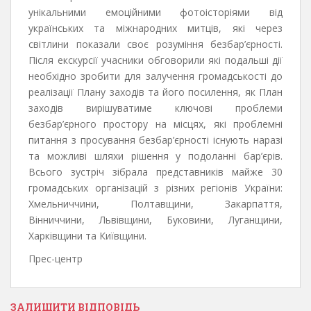
унікальними емоційними фотоісторіями від
українських та міжнародних митців, які через
світлини показали своє розуміння безбар’єрності.
Після екскурсії учасники обговорили які подальші дії
необхідно зробити для залучення громадськості до
реалізації Плану заходів та його посилення, як План
заходів вирішуватиме ключові проблеми
безбар’єрного простору на місцях, які проблемні
питання з просування безбар’єрності існують наразі
та можливі шляхи рішення у подоланні бар’єрів.
Всього зустріч зібрала представників майже 30
громадських організацій з різних регіонів України:
Хмельниччини, Полтавщини, Закарпаття,
Вінниччини, Львівщини, Буковини, Луганщини,
Харківщини та Київщини.
Прес-центр
ЗАЛИШИТИ ВІДПОВІДЬ