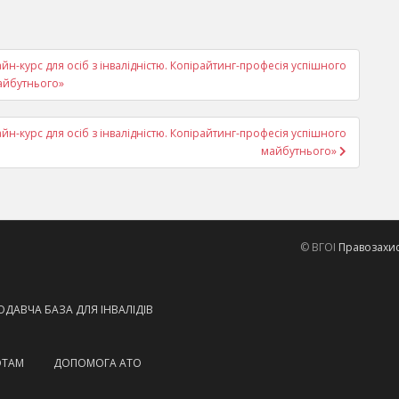
-курс для осіб з інвалідністю. Копірайтинг-професія успішного
айбутнього»
-курс для осіб з інвалідністю. Копірайтинг-професія успішного
майбутнього»
© ВГОІ
Правозахисн
ДАВЧА БАЗА ДЛЯ ІНВАЛІДІВ
ОТАМ
ДОПОМОГА АТО