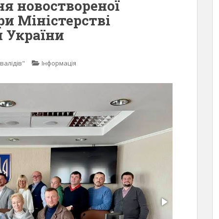
ня новоствореної
ри Міністерстві
и України
валідів"
Інформація