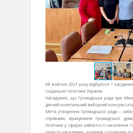
08 жовтня 2021 року відбулося 1 засіданн
соціальної політики України.
Нагадаємо, що Громадська рада при Мініст
діючий колегіальний виборний консультат
Мета утворення Громадської ради – забез
справами, врахування громадської дум
політики у сферах зайнятості населення та
захисту населення, надання соціальних пос