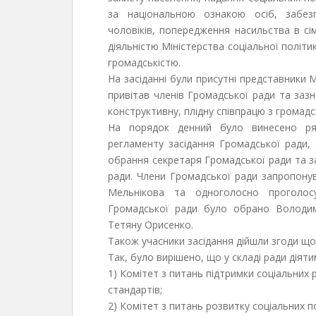
за національною ознакою осіб, забез
чоловіків, попередження насильства в сі
діяльністю Міністерства соціальної політ
громадськістю.
На засіданні були присутні представники 
привітав членів Громадської ради та зазн
конструктивну, плідну співпрацю з громадс
На порядок денний було винесено ря
регламенту засідання Громадської ради,
обрання секретаря Громадської ради та з
ради. Члени Громадської ради запропону
Мельнікова та одноголосно проголос
Громадської ради було обрано Володим
Тетяну Орисенко.
Також учасники засідання дійшли згоди що
Так, було вирішено, що у складі ради діяти
1) Комітет з питань підтримки соціальних 
стандартів;
2) Комітет з питань розвитку соціальних по