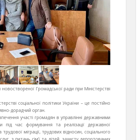
я новоствореної Громадської ради при Міністерстві
ерстві соціальної політики України – це постійно
ивно-дорадчий орган.
печення участі громадян в управлінні державними
ки під час формування та реалізації державної
 трудової міграції, трудових відносин, соціального
луг, з питань сім’ї та дітей, захисту депортованих