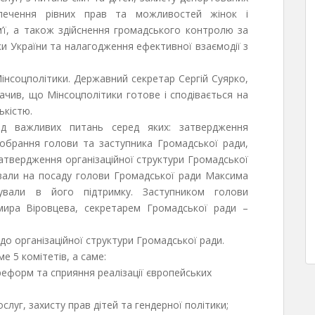
печення рівних прав та можливостей жінок і
м’ї, а також здійснення громадського контролю за
ики України та налагодження ефективної взаємодії з
Мінсоцполітики. Державний секретар Сергій Суярко,
ачив, що Мінсоцполітики готове і сподівається на
ькістю.
д важливих питань серед яких: затвердження
 обрання голови та заступника Громадської ради,
атвердження організаційної структури Громадської
вали на посаду голови Громадської ради Максима
ували в його підтримку. Заступником голови
ира Віровцева, секретарем Громадської ради –
до організаційної структури Громадської ради.
ме 5 комітетів, а саме:
реформ та сприяння реалізації європейських
слуг, захисту прав дітей та гендерної політики;