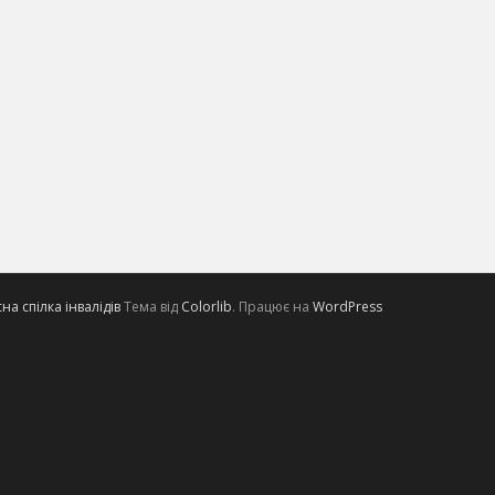
а спілка інвалідів
Тема від
Colorlib
. Працює на
WordPress