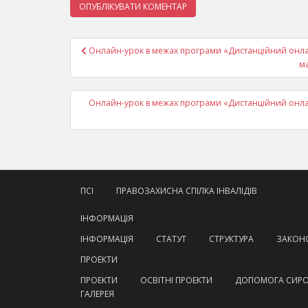
Навігація
Онлайн-урок в межах програми «Дистанційний онлайн
записів
м
Онлайн-урок в межах програми «Дистанційний онлайн
ПСІ
ПРАВОЗАХИСНА СПІЛКА ІНВАЛІДІВ
ІНФОРМАЦІЯ
ІНФОРМАЦІЯ
СТАТУТ
СТРУКТУРА
ЗАКОНО
ПРОЕКТИ
ПРОЕКТИ
ОСВІТНІ ПРОЕКТИ
ДОПОМОГА СИР
ГАЛЕРЕЯ