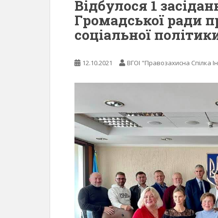
Відбулося 1 засідан
Громадської ради п
соціальної політик
12.10.2021
ВГОІ "Правозахисна Спілка Ін