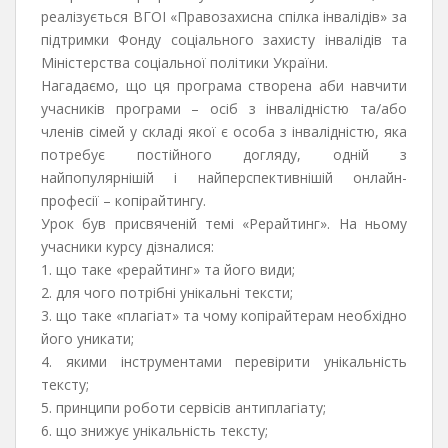
реалізується ВГОІ «Правозахисна спілка інвалідів» за
підтримки Фонду соціального захисту інвалідів та
Міністерства соціальної політики України.
Нагадаємо, що ця програма створена аби навчити
учасників програми – осіб з інвалідністю та/або
членів сімей у складі якої є особа з інвалідністю, яка
потребує постійного догляду, одній з
найпопулярнішій і найперспективнішій онлайн-
професії – копірайтингу.
Урок був присвяченій темі «Рерайтинг». На ньому
учасники курсу дізналися:
1. що таке «рерайтинг» та його види;
2. для чого потрібні унікальні тексти;
3. що таке «плагіат» та чому копірайтерам необхідно
його уникати;
4. якими інструментами перевірити унікальність
тексту;
5. принципи роботи сервісів антиплагіату;
6. що знижує унікальність тексту;