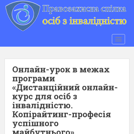
S
k
i
p
t
o
TOGGLE
m
a
i
n
Онлайн-урок в межах
c
програми
o
«Дистанційний онлайн-
n
t
курс для осіб з
e
інвалідністю.
n
Копірайтинг-професія
t
успішного
майбутнього»