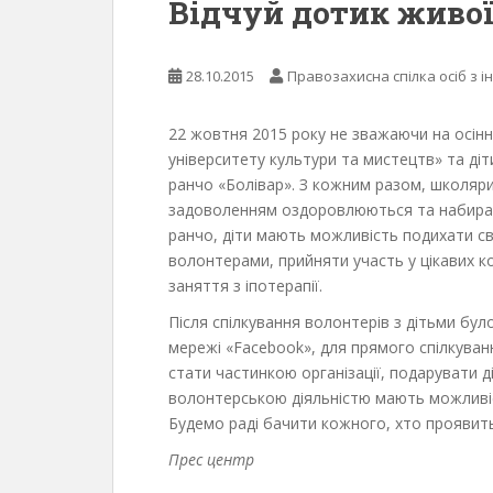
Відчуй дотик живої
28.10.2015
Правозахисна спілка осіб з і
22 жовтня 2015 року не зважаючи на осінн
університету культури та мистецтв» та ді
ранчо «Болівар». З кожним разом, школяри
задоволенням оздоровлюються та набираю
ранчо, діти мають можливість подихати св
волонтерами, прийняти участь у цікавих к
заняття з іпотерапії.
Після спілкування волонтерів з дітьми бул
мережі «Facebook», для прямого спілкуван
стати частинкою організації, подарувати 
волонтерською діяльністю мають можливі
Будемо раді бачити кожного, хто проявить 
Прес центр