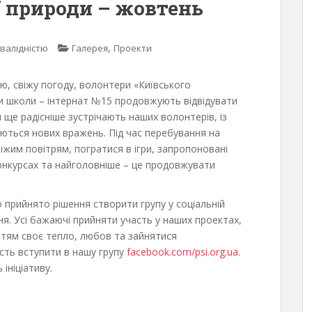
 природи – жовтень
,
нвалідністю
Галерея
Проекти
ю, свіжу погоду, волонтери «Київського
ти школи – інтернат №15 продовжують відвідувати
 ще радісніше зустрічають наших волонтерів, із
ться нових вражень. Під час перебування на
іжим повітрям, погратися в ігри, запропоновані
онкурсах та найголовніше – це продовжувати
о прийнято рішення створити групу у соціальній
ня. Усі бажаючі прийняти участь у наших проектах,
дітям своє тепло, любов та зайнятися
сть вступити в нашу групу
facebook.com/psi.org.ua
.
ініціативу.