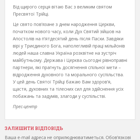
Від щирого серця вітаю Вас з великим святом
Пресвятої Трійці.
Це свято пов’язане з днем народження Церкви,
початком нового часу, коли Дух Святий зійшов на
Апостолів на п’ятдесятий день після Пасхи. Завдяки
вірі у Триєдиного Бога, наполегливій праці мільйонів
людей наша славна Україна розквітне на зустріч
майбутньому. Держава і Церква сьогодні рівноправні
партнери, які прагнуть досягнення спільної мети –
відродження духовного та морального суспільства.
У цей день Святої Трійці бажаю Вам здоров’я,
щастя, духовних та тілесних сил для здійснення усіх
побажань та задумів, злагоди у суспільстві.
Прес-центр
ЗАЛИШИТИ ВІДПОВІДЬ
Ваша e-mail адреса не оприлюднюватиметься.
Обов’язкові