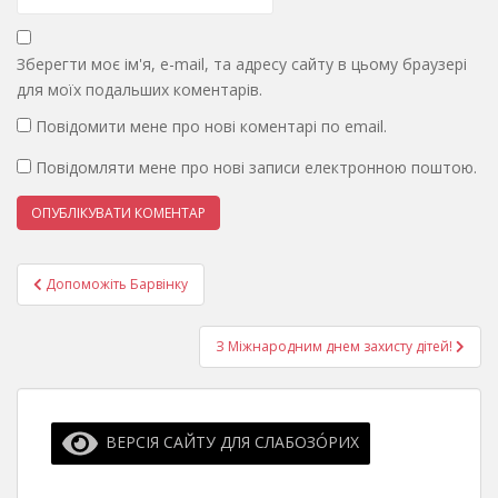
Зберегти моє ім'я, e-mail, та адресу сайту в цьому браузері
для моїх подальших коментарів.
Повідомити мене про нові коментарі по email.
Повідомляти мене про нові записи електронною поштою.
Навігація
Допоможіть Барвінку
записів
З Міжнародним днем захисту дітей!
ВЕРСІЯ САЙТУ ДЛЯ СЛАБОЗО́РИХ