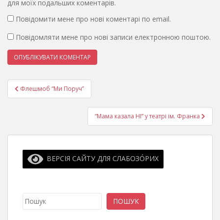
для моїх подальших коментарів.
Повідомити мене про нові коментарі по email.
Повідомляти мене про нові записи електронною поштою.
Навігація
Флешмоб “Ми Поруч”
записів
“Мама казала НІ” у театрі ім. Франка
ВЕРСІЯ САЙТУ ДЛЯ СЛАБОЗО́РИХ
Пошук
ПОШУК