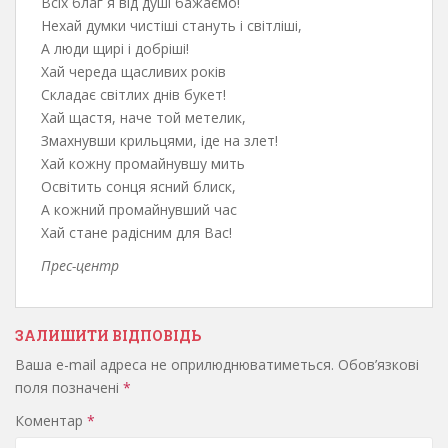
Всіх благ я від душі бажаємо!
Нехай думки чистіші стануть і світліші,
А люди щирі і добріші!
Хай череда щасливих років
Складає світлих днів букет!
Хай щастя, наче той метелик,
Змахнувши крильцями, іде на злет!
Хай кожну промайнувшу мить
Освітить сонця ясний блиск,
А кожний промайнувший час
Хай стане радісним для Вас!
Прес-центр
ЗАЛИШИТИ ВІДПОВІДЬ
Ваша e-mail адреса не оприлюднюватиметься.
Обов’язкові
поля позначені
*
Коментар
*