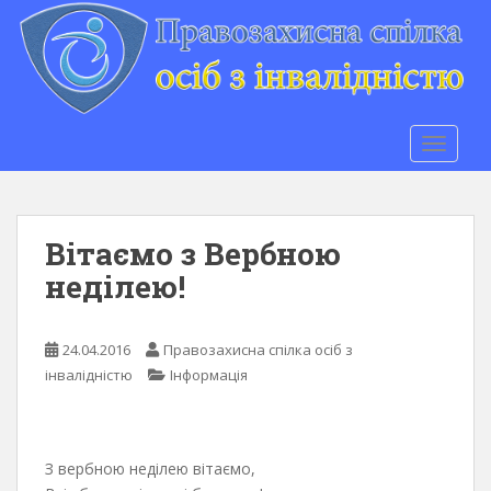
S
k
i
p
t
o
TOGGLE
m
a
i
n
Вітаємо з Вербною
c
неділею!
o
n
t
24.04.2016
Правозахисна спілка осіб з
e
інвалідністю
Інформація
n
t
З вербною неділею вітаємо,