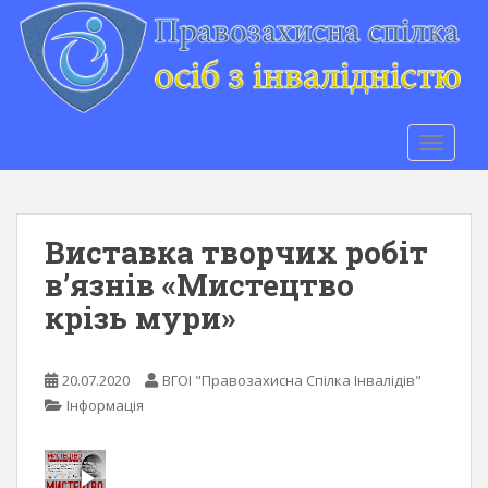
S
k
i
p
t
o
TOGGLE
m
a
i
n
Виставка творчих робіт
c
в’язнів «Мистецтво
o
крізь мури»
n
t
e
20.07.2020
ВГОІ "Правозахисна Спілка Інвалідів"
n
Інформація
t