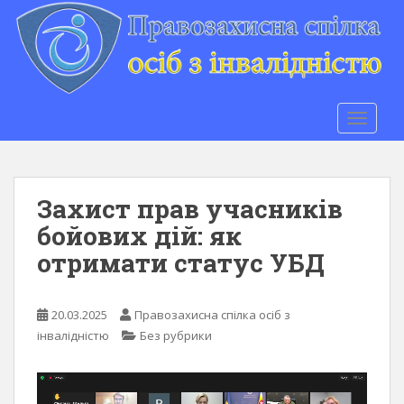
S
k
i
p
t
o
TOGGLE
m
a
i
n
Захист прав учасників
c
бойових дій: як
o
отримати статус УБД
n
t
e
20.03.2025
Правозахисна спілка осіб з
n
інвалідністю
Без рубрики
t