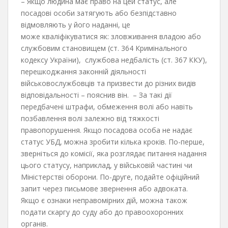
– Якщо людина має право на цей статус, але
посадові особи затягують або безпідставно
відмовляють у його наданні, це
може кваліфікуватися як: зловживання владою або
службовим становищем (ст. 364 Кримінального
кодексу України), службова недбалість (ст. 367 ККУ),
перешкоджання законній діяльності
військовослужбовців та призвести до різних видів
відповідальності – пояснив він. – За такі дії
передбачені штрафи, обмеження волі або навіть
позбавлення волі залежно від тяжкості
правопорушення. Якщо посадова особа не надає
статус УБД, можна зробити кілька кроків. По-перше,
зверніться до комісії, яка розглядає питання надання
цього статусу, наприклад, у військовій частині чи
Міністерстві оборони. По-друге, подайте офіційний
запит через письмове звернення або адвоката.
Якщо є ознаки неправомірних дій, можна також
подати скаргу до суду або до правоохоронних
органів.