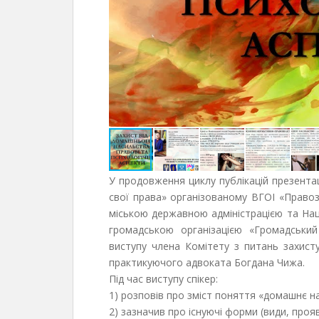
У продовження циклу публікацій презентац
свої права» організованому ВГОІ «Правоза
міською державною адміністрацією та Наці
громадською організацією «Громадський
виступу члена Комітету з питань захисту
практикуючого адвоката Богдана Чижа.
Під час виступу спікер:
1) розповів про зміст поняття «домашнє н
2) зазначив про існуючі форми (види, про