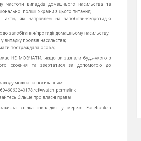
оду частоти випадків домашнього насильства та
ональної поліції України з цього питання;
і акти, які направлені на запобігання/протидію
щодо запобігання/протидії домашньому насильству;
 у випадку проявів насильства;
имати постраждала особа;
кликає НЕ МОВЧАТИ, якщо ви зазнали будь-якого з
його скоєння та звертатися за допомогою до
 заходу можна за посиланням:
53694686324017&ref=watch_permalink
вайтесь більше про власні права!
ахисна спілка інвалідів» у мережі Facebookза