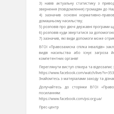
3) навів актуальну статистику з прив
звернення (повідомлення) громадян до Наці
4) зазначив основні нормативно-правов
домашньому насильству;
5) розповів про діючі державні програми 
6) розповів куди звертатися за допомогою
7) зазначив, які види допомоги може отр
ВГОІ «Правозахисна спілка інвалідів» за
видів насильства або існує загроза 
компетентних органів!
Переглянути виступ спікера та відеозапис
https://www.facebook.com/watch/live/?v=3
Знайомтесь з матеріалами заходу та дізна
Долучайтесь до сторінки ВГОІ «Правоз
посиланням:
https://www.facebook.com/psi.org.ua/
Прес-центр