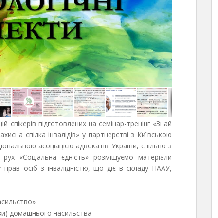
ій спікерів підготовлених на семінар-тренінг «Знай
хисна спілка інвалідів» у партнерстві з Київською
ональною асоціацією адвокатів України, спільно з
 рух «Соціальна єдність» розміщуємо матеріали
 прав осіб з інвалідністю, що діє в складу НААУ,
асильство»;
яви) домашнього насильства