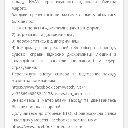
складу НААУ, практикуючого адвоката Дмитра
Жарого.
Завдяки презентації ви матимете змогу дізнатися
більше про:
1) зміст поняття «дискримінація» та її форми;
2) як розпізнати дискримінацію ;
3) як захиститись від дискримінації;
4) інформацію про реальний кейс спікера з приводу
судової справи відносно дискримінації людини з
інвалідністю за ознакою інвалідності у сфері
страхування.
Переглянути виступ спікера та відеозапис заходу
можна за посиланням:
https://www.facebook.com/watch/live/?
v=353694686324017&ref=watch_permalink
Знайомтесь з матеріалами заходу та дізнавайтесь
більше про власні права!
Долучайтесь до сторінки ВГОІ «Правозахисна спілка
інвалідів» у мережі Facebookза посиланням:
https://www.facebook.com/psi.org.ua/