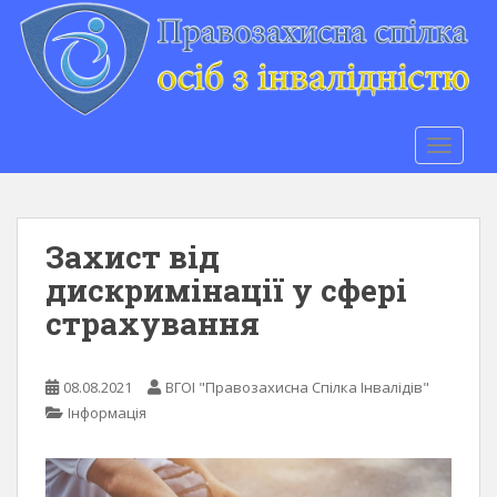
S
k
i
p
t
o
TOGGLE
m
a
i
n
Захист від
c
дискримінації у сфері
o
страхування
n
t
e
08.08.2021
ВГОІ "Правозахисна Спілка Інвалідів"
n
Інформація
t