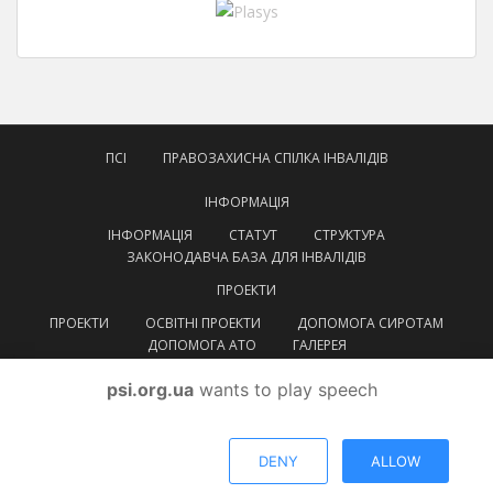
ПСІ
ПРАВОЗАХИСНА СПІЛКА ІНВАЛІДІВ
ІНФОРМАЦІЯ
ІНФОРМАЦІЯ
СТАТУТ
СТРУКТУРА
ЗАКОНОДАВЧА БАЗА ДЛЯ ІНВАЛІДІВ
ПРОЕКТИ
ПРОЕКТИ
ОСВІТНІ ПРОЕКТИ
ДОПОМОГА СИРОТАМ
ДОПОМОГА АТО
ГАЛЕРЕЯ
КОНТАКТИ
psi.org.ua
wants to play speech
УКРАЇНСЬКА
УКРАЇНСЬКА
ENGLISH
DENY
ALLOW
© ВГОІ
Правозахисна спілка інвалідів
Тема від
Colorlib
. Працює на
WordPress