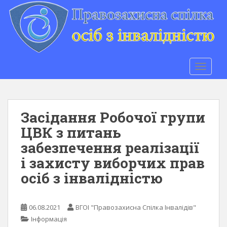
S
k
i
p
t
o
TOGGLE
m
a
i
n
Засідання Робочої групи
c
ЦВК з питань
o
забезпечення реалізації
n
t
і захисту виборчих прав
e
осіб з інвалідністю
n
t
06.08.2021
ВГОІ "Правозахисна Спілка Інвалідів"
Інформація