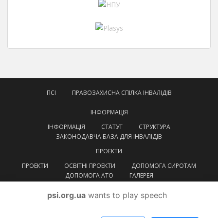
ПСІ
ПРАВОЗАХИСНА СПІЛКА ІНВАЛІДІВ
ІНФОРМАЦІЯ
ІНФОРМАЦІЯ
СТАТУТ
СТРУКТУРА
ЗАКОНОДАВЧА БАЗА ДЛЯ ІНВАЛІДІВ
ПРОЕКТИ
ПРОЕКТИ
ОСВІТНІ ПРОЕКТИ
ДОПОМОГА СИРОТАМ
ДОПОМОГА АТО
ГАЛЕРЕЯ
КОНТАКТИ
psi.org.ua
wants to play speech
УКРАЇНСЬКА
УКРАЇНСЬКА
ENGLISH