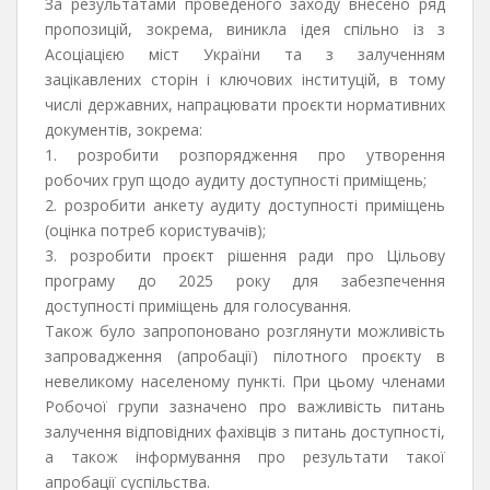
За результатами проведеного заходу внесено ряд
пропозицій, зокрема, виникла ідея спільно із з
Асоціацією міст України та з залученням
зацікавлених сторін і ключових інституцій, в тому
числі державних, напрацювати проєкти нормативних
документів, зокрема:
1. розробити розпорядження про утворення
робочих груп щодо аудиту доступності приміщень;
2. розробити анкету аудиту доступності приміщень
(оцінка потреб користувачів);
3. розробити проєкт рішення ради про Цільову
програму до 2025 року для забезпечення
доступності приміщень для голосування.
Також було запропоновано розглянути можливість
запровадження (апробації) пілотного проєкту в
невеликому населеному пункті. При цьому членами
Робочої групи зазначено про важливість питань
залучення відповідних фахівців з питань доступності,
а також інформування про результати такої
апробації суспільства.