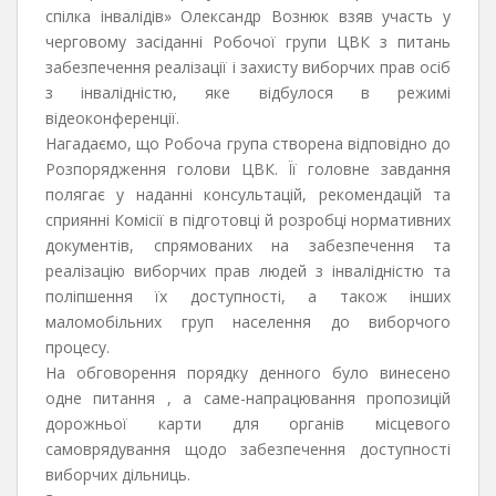
спілка інвалідів» Олександр Вознюк взяв участь у
черговому засіданні Робочої групи ЦВК з питань
забезпечення реалізації і захисту виборчих прав осіб
з інвалідністю, яке відбулося в режимі
відеоконференції.
Нагадаємо, що Робоча група створена відповідно до
Розпорядження голови ЦВК. Її головне завдання
полягає у наданні консультацій, рекомендацій та
сприянні Комісії в підготовці й розробці нормативних
документів, спрямованих на забезпечення та
реалізацію виборчих прав людей з інвалідністю та
поліпшення їх доступності, а також інших
маломобільних груп населення до виборчого
процесу.
На обговорення порядку денного було винесено
одне питання , а саме-напрацювання пропозицій
дорожньої карти для органів місцевого
самоврядування щодо забезпечення доступності
виборчих дільниць.