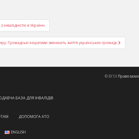
 інвалідністю в Україні»
ру. Громадські ініціативи змінюють життя українських громад»
© ВГОІ
Правозахисн
ДАВЧА БАЗА ДЛЯ ІНВАЛІДІВ
ОТАМ
ДОПОМОГА АТО
ENGLISH