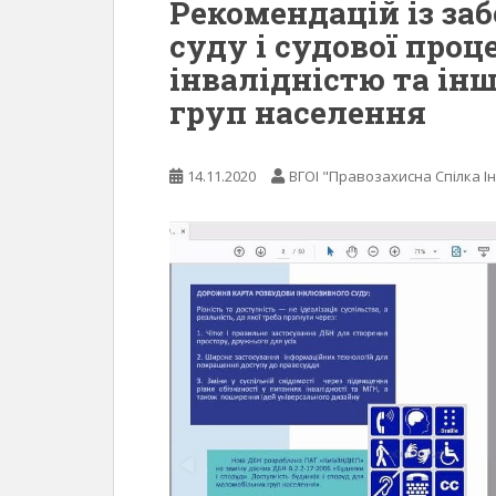
Рекомендацій із за
суду і судової проц
інвалідністю та і
груп населення
14.11.2020
ВГОІ "Правозахисна Спілка Ін