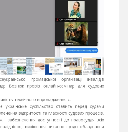
раїнської громадської організації інвалідів
андр Вознюк провів онлайн-семінар для судових
вість технічного впровадження с.
е українське суспільство ставить перед судами
печення відкритості та гласності судових процесів,
ж і забезпечення доступності до правосуддя всіх
нвалідністю, вирішення питання щодо обладнання