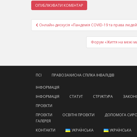
Навігація
Онлайн-дискусія «Пандемія COVID-19 та права людей з
записів
Форум «Життя на межі ми
ПСІ
ПРАВОЗАХИСНА СПІЛКА ІНВАЛІДІВ
ІНФОРМАЦІЯ
ІНФОРМАЦІЯ
СТАТУТ
СТРУКТУРА
ЗАКОНО
ПРОЕКТИ
ПРОЕКТИ
ОСВІТНІ ПРОЕКТИ
ДОПОМОГА СИР
ГАЛЕРЕЯ
КОНТАКТИ
УКРАЇНСЬКА
УКРАЇНСЬКА