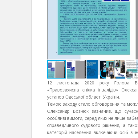
12 листопада 2020 року Голова Всеук
«Правозахисна спілка інвалідів» Олекс
установ Одеської області України.
Темою заходу стало обговорення та можли
Олександр Вознюк зазначив, що сучасн
особливі вимоги, серед яких не лише забез
справедливого судового рішення, а тако
категорій населення включаючи осіб з і