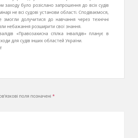
м заходу було розіслано запрошення до всіх судів
інарі не всі судові установи області. Сподіваємося,
не змогли долучитися до навчання через технічні
вили небажання розширити свої знання.
валідів «Правозахисна спілка інвалідів» планує в
ходи для судів інших областей України.
!
в’язкові поля позначені
*