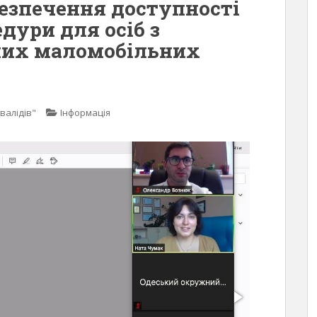
безпечення доступності
едури для осіб з
нших маломобільних
валідів"
Інформація