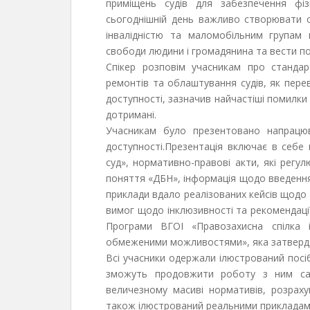
приміщень судів для забезпечення фіз
сьогоднішній день важливо створювати с
інвалідністю та маломобільним групам 
свободи людини і громадянина та вести п
Спікер розповім учасникам про стандар
ремонтів та облаштування судів, як пере
доступності, зазначив найчастіші помилки 
дотримані.
Учасникам було презентовано напрацю
доступності.Презентація включає в себе 
суд», нормативно-правові акти, які регу
поняття «ДБН», інформація щодо введення 
приклади вдало реалізованих кейсів щодо 
вимог щодо інклюзивності та рекомендаці
Програми ВГОІ «Правозахисна спілка 
обмеженими можливостями», яка затвердж
Всі учасники одержали ілюстрований посі
зможуть продовжити роботу з ним сам
величезному масиві нормативів, розраху
також ілюстрований реальними прикладам