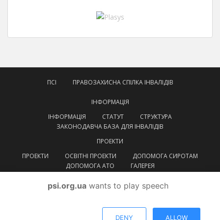
ПСІ
ПРАВОЗАХИСНА СПІЛКА ІНВАЛІДІВ
ІНФОРМАЦІЯ
ІНФОРМАЦІЯ
СТАТУТ
СТРУКТУРА
ЗАКОНОДАВЧА БАЗА ДЛЯ ІНВАЛІДІВ
ПРОЕКТИ
ПРОЕКТИ
ОСВІТНІ ПРОЕКТИ
ДОПОМОГА СИРОТАМ
ДОПОМОГА АТО
ГАЛЕРЕЯ
КОНТАКТИ
psi.org.ua
wants to play speech
УКРАЇНСЬКА
УКРАЇНСЬКА
ENGLISH
DENY
ALLOW
© ВГОІ
Правозахисна спілка інвалідів
Тема від
Colorlib
. Працює на