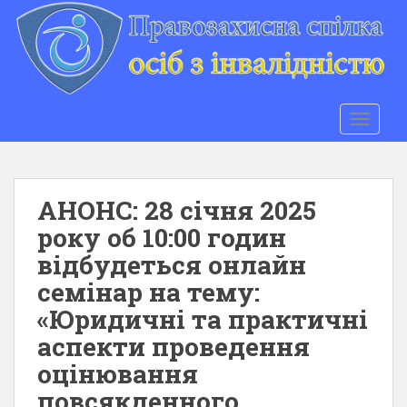
S
k
i
p
t
o
TOGGLE
m
a
i
n
АНОНС: 28 січня 2025
c
року об 10:00 годин
o
відбудеться онлайн
n
t
семінар на тему:
e
«Юридичні та практичні
n
аспекти проведення
t
оцінювання
повсякденного