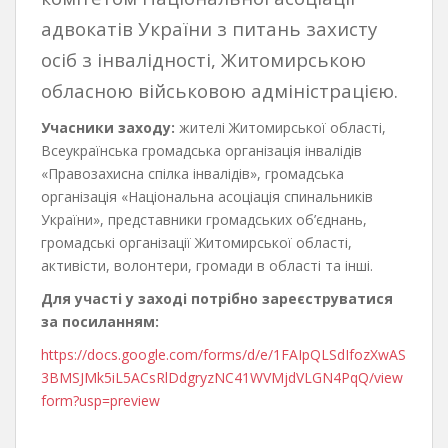
адвокатів України з питань захисту
осіб з інвалідності, Житомирською
обласною військовою адміністрацією.
Учасники заходу:
жителі Житомирської області,
Всеукраїнська громадська організація інвалідів
«Правозахисна спілка інвалідів», громадська
організація «Національна асоціація спинальників
України», представники громадських об’єднань,
громадські організації Житомирської області,
активісти, волонтери, громади в області та інші.
Для участі у заході потрібно зареєструватися
за посиланням:
https://docs.google.com/forms/d/e/1FAIpQLSdIfozXwAS
3BMSJMk5iL5ACsRlDdgryzNC41WVMjdVLGN4PqQ/view
form?usp=preview