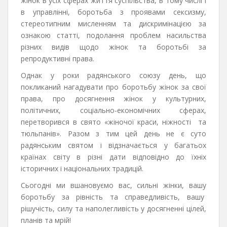
жінок в усіх сферах життя суспільства, в тому числі і
в управлінні, боротьба з проявами сексизму,
стереотипним мисленням та дискримінацією за
ознакою статті, подолання проблем насильства
різних видів щодо жінок та боротьбі за
репродуктивні права.
Однак у роки радянського союзу день, що
покликаний нагадувати про боротьбу жінок за свої
права, про досягнення жінок у культурних,
політичних, соціально-економічних сферах,
перетворився в свято «жіночої краси, ніжності та
тюльпанів». Разом з тим цей день не є суто
радянським святом і відзначається у багатьох
країнах світу в різні дати відповідно до їхніх
історичних і національних традицій.
Сьогодні ми вшановуємо вас, сильні жінки, вашу
боротьбу за рівність та справедливість, вашу
рішучість, силу та наполегливість у досягненні цілей,
планів та мрій!