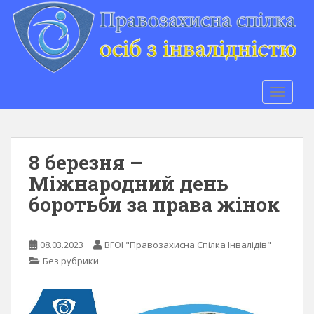
S
k
i
p
t
o
TOGGLE
m
a
i
n
8 березня –
c
Міжнародний день
o
боротьби за права жінок
n
t
e
08.03.2023
ВГОІ "Правозахисна Спілка Інвалідів"
n
Без рубрики
t